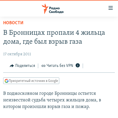
Ссылки
для
упрощенного
НОВОСТИ
ПРОГРАММЫ
доступа
В Бронницах пропали 4 жильца
ПОДКАСТЫ
Вернуться
дома, где был взрыв газа
к
АВТОРСКИЕ ПРОЕКТЫ
основному
17 октября 2011
ЦИТАТЫ СВОБОДЫ
содержанию
Вернутся
МНЕНИЯ
Поделиться
Читать без VPN
к
КУЛЬТУРА
главной
Приоритетный источник в Google
навигации
IDEL.РЕАЛИИ
Вернутся
В подмосковном городе Бронницы остается
КАВКАЗ.РЕАЛИИ
к
неизвестной судьба четырех жильцов дома, в
СЕВЕР.РЕАЛИИ
поиску
котором произошли взрыв газа и пожар.
СИБИРЬ.РЕАЛИИ