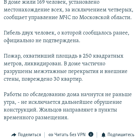
В доме жили 169 человек, установлено
РАСПИСАНИЕ ВЕЩАНИЯ
местонахождение всех, за исключением четверых,
ПОДПИШИТЕСЬ НА РАССЫЛКУ
сообщает управление МЧС по Московской области.
Гибель двух человек, о которой сообщалось ранее,
СОЦИАЛЬНЫЕ СЕТИ
официально не подтверждена.
Пожар, охвативший площадь в 250 квадратных
метров, ликвидирован. В доме частично
разрушены межэтажные перекрытия и внешние
Все сайты РСЕ/РС
стены, повреждено 30 квартир.
Работы по обследованию дома начнутся не раньше
утра, - не исключается дальнейшее обрушение
конструкций. Жильцов направляют в пункты
временного размещения.
Поделиться
Читать без VPN
Подпишитесь