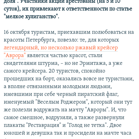
доля". Участники акции арестованы (на 5 и 10
суток), их привлекают к ответственности по статье
"мелкое хулиганство".
16 октября туристам, приехавшим полюбоваться на
красоты Петербурга, повезло: те, для которых
легендарный, но несколько ржавый крейсер
"Аврора"
является частью красот, стали
свидетелями штурма, – но не Эрмитажа, а уже
самого крейсера. 20 туристов, спокойно
прошедших на борт, оказались вовсе не туристами,
а вполне отвязанными молодыми людьми,
имевшими при себе черный пиратский флаг,
именуемый "Веселым Роджером", который они тут
же полезли водружать на мачту "Авроры". И, что
самое смешное, водрузили, а также развернули
плакаты "Реставрация" и "Голод не тетка". Двое
юношей и девушка так и просидели на мачте часа