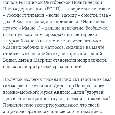
начале Российской Октябрьской Политической
Постмодернизации (РОПП), – говорится в листовке.
– России от тиранов – волю! Народу – с нефти, газа –
долю! Еда это право, а не привилегия! Наше дело
правое – Мы не…" – дальше непечатно. Вообще-то,
странную картину порождает инсценировка
штурма Зимнего почти сто лет спустя: потомки
красных рабочих и матросов, сидящие на мачте,
отбиваясь от полицейских, пожарных и врачей.
Видно, дыра в Матрице становится неприличной,
обнажая неприкрытый срам истории.
Поступок молодых гражданских активистов вызвал
самые разные отклики. Директор Центрального
военно-морского музея Андрей Лялин "удручен
проявлением крайнего хулиганства и вандализма".
Политические эксперты указывают, что своей
акцией леворадикалы привлекают внимание к