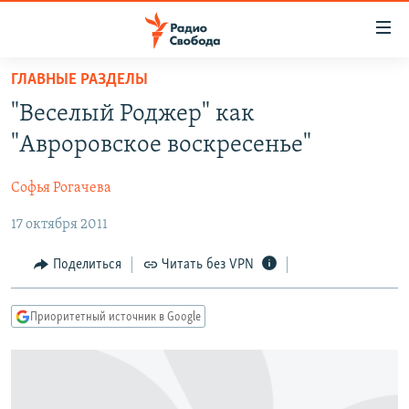
Ссылки
для
упрощенного
ГЛАВНЫЕ РАЗДЕЛЫ
ПРОГРАММЫ
доступа
"Веселый Роджер" как
ПОДКАСТЫ
Вернуться
"Авроровское воскресенье"
к
АВТОРСКИЕ ПРОЕКТЫ
основному
Софья Рогачева
ЦИТАТЫ СВОБОДЫ
содержанию
Вернутся
17 октября 2011
МНЕНИЯ
к
КУЛЬТУРА
Поделиться
Читать без VPN
главной
навигации
IDEL.РЕАЛИИ
Вернутся
Приоритетный источник в Google
КАВКАЗ.РЕАЛИИ
к
СЕВЕР.РЕАЛИИ
поиску
СИБИРЬ.РЕАЛИИ