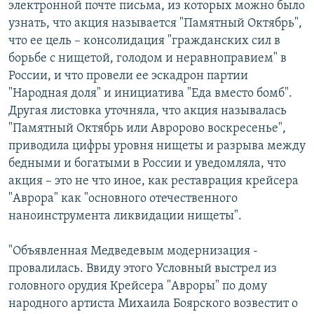
электронной почте письма, из которых можно было
узнать, что акция называется "Памятный Октябрь",
что ее цель – консолидация "гражданских сил в
борьбе с нищетой, голодом и неравноправием" в
России, и что провели ее эскадрон партии
"Народная доля" и инициатива "Еда вместо бомб".
Другая листовка уточняла, что акция называлась
"Памятный Октябрь или Авророво воскресенье",
приводила цифры уровня нищеты и разрыва между
бедными и богатыми в России и уведомляла, что
акция – это не что иное, как реставрация крейсера
"Аврора" как "основного отечественного
наноинструмента ликвидации нищеты".
"Объявленная Медведевым модернизация -
провалилась. Ввиду этого Условный выстрел из
головного орудия Крейсера "Авроры" по дому
народного артиста Михаила Боярского возвестит о