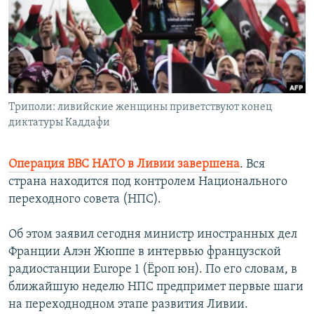
РАСПИСАНИЕ ВЕЩАНИЯ
ПОДПИШИТЕСЬ НА РАССЫЛКУ
СОЦИАЛЬНЫЕ СЕТИ
Триполи: ливийские женщины приветствуют конец
диктатуры Каддафи
Операция ВВС НАТО в Ливии завершена
. Вся
Все сайты РСЕ/РС
страна находится под контролем Национального
переходного совета (НПС).
Об этом заявил сегодня министр иностранных дел
Франции Алэн Жюппе в интервью французской
радиостанции Europe 1 (Ёроп юн). По его словам, в
ближайшую неделю НПС предпримет первые шаги
на переходнодном этапе развития Ливии.