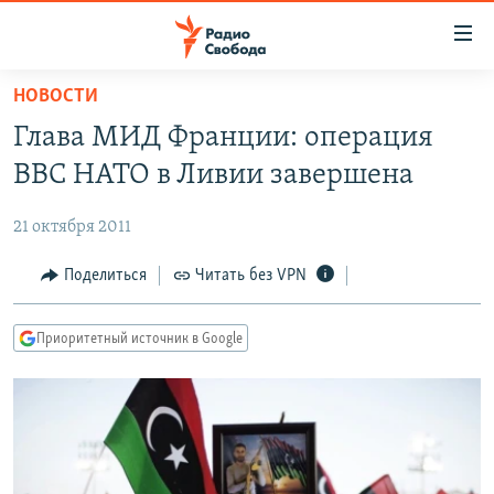
Ссылки
для
упрощенного
НОВОСТИ
ПРОГРАММЫ
доступа
Глава МИД Франции: операция
ПОДКАСТЫ
Вернуться
ВВС НАТО в Ливии завершена
к
АВТОРСКИЕ ПРОЕКТЫ
основному
21 октября 2011
ЦИТАТЫ СВОБОДЫ
содержанию
Вернутся
МНЕНИЯ
Поделиться
Читать без VPN
к
КУЛЬТУРА
главной
Приоритетный источник в Google
навигации
IDEL.РЕАЛИИ
Вернутся
КАВКАЗ.РЕАЛИИ
к
СЕВЕР.РЕАЛИИ
поиску
СИБИРЬ.РЕАЛИИ