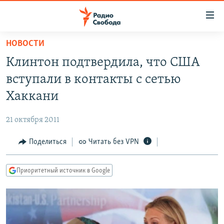
Ссылки
для
упрощенного
НОВОСТИ
ПРОГРАММЫ
доступа
Клинтон подтвердила, что США
ПОДКАСТЫ
Вернуться
вступали в контакты с сетью
к
АВТОРСКИЕ ПРОЕКТЫ
Хаккани
основному
ЦИТАТЫ СВОБОДЫ
содержанию
21 октября 2011
Вернутся
МНЕНИЯ
к
Поделиться
Читать без VPN
КУЛЬТУРА
главной
навигации
IDEL.РЕАЛИИ
Приоритетный источник в Google
Вернутся
КАВКАЗ.РЕАЛИИ
к
СЕВЕР.РЕАЛИИ
поиску
СИБИРЬ.РЕАЛИИ