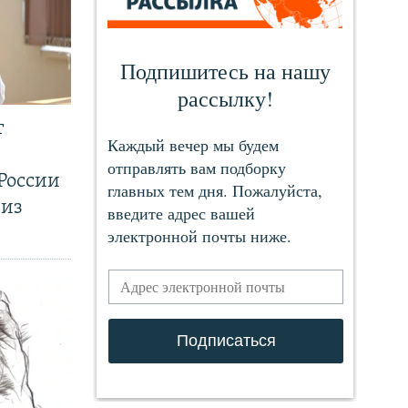
т
России
 из