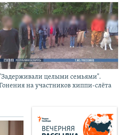
"Задерживали целыми семьями".
Гонения на участников хиппи-слёта