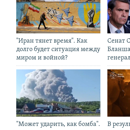
"Иран тянет время". Как
Сенат 
долго будет ситуация между
Бланша
миром и войной?
генера
"Может ударить, как бомба".
В резул