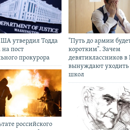
США утвердил Тодда
"Путь до армии буде
 на пост
коротким". Зачем
льного прокурора
девятиклассников в 
вынуждают уходить
школ
ьтате российского