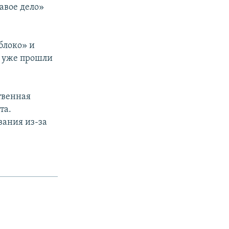
авое дело»
блоко» и
у уже прошли
твенная
та.
вания из-за