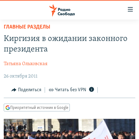
Ссылки
для
упрощенного
ГЛАВНЫЕ РАЗДЕЛЫ
ПРОГРАММЫ
доступа
Киргизия в ожидании законного
ПОДКАСТЫ
Вернуться
президента
к
АВТОРСКИЕ ПРОЕКТЫ
основному
Татьяна Ольховская
ЦИТАТЫ СВОБОДЫ
содержанию
Вернутся
26 октября 2011
МНЕНИЯ
к
КУЛЬТУРА
Поделиться
Читать без VPN
главной
навигации
IDEL.РЕАЛИИ
Вернутся
Приоритетный источник в Google
КАВКАЗ.РЕАЛИИ
к
СЕВЕР.РЕАЛИИ
поиску
СИБИРЬ.РЕАЛИИ