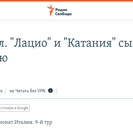
л. "Лацио" и "Катания" с
ью
ся
Читать без VPN
сточник в Google
ионат Италии. 9-й тур