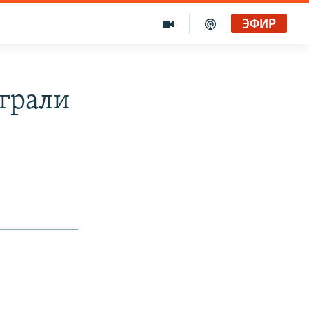
ЭФИР
ыграли