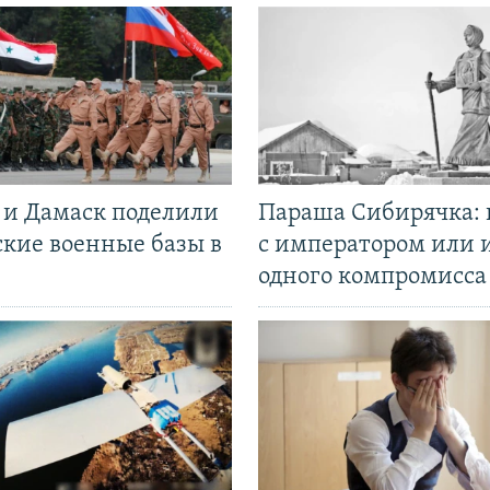
 и Дамаск поделили
Параша Сибирячка: 
ские военные базы в
с императором или 
одного компромисса