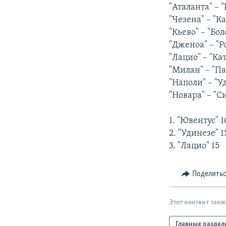
РАСПИСАНИЕ ВЕЩАНИЯ
"Аталанта" – "
ПОДПИШИТЕСЬ НА РАССЫЛКУ
"Чезена" – "Ка
"Кьево" – "Бол
"Дженоа" – "Р
"Лацио" – "Кат
"Милан" – "Па
"Наполи" – "У
"Новара" – "Си
1. "Ювентус" 1
2. "Удинезе" 1
3. "Лацио" 15
Поделить
Этот контент такж
Главные раздел