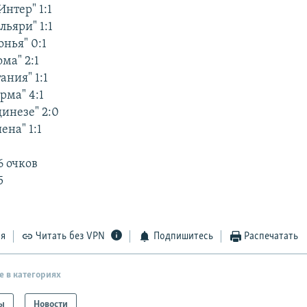
Интер" 1:1
льяри" 1:1
онья" 0:1
ома" 2:1
ания" 1:1
рма" 4:1
динезе" 2:0
ена" 1:1
6 очков
5
ся
Читать без VPN
Подпишитесь
Распечатать
е в категориях
ы
Новости