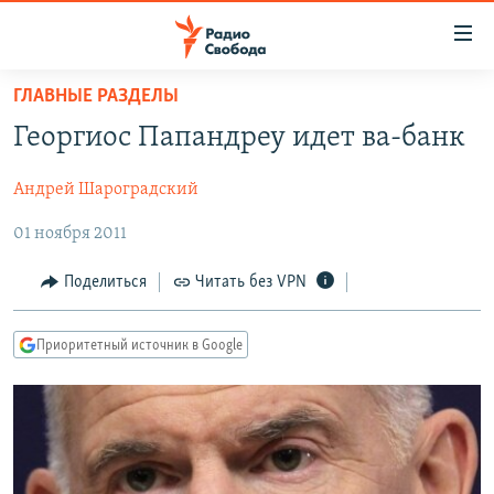
Ссылки
для
упрощенного
ГЛАВНЫЕ РАЗДЕЛЫ
ПРОГРАММЫ
доступа
Георгиос Папандреу идет ва-банк
ПОДКАСТЫ
Вернуться
к
Андрей Шароградский
АВТОРСКИЕ ПРОЕКТЫ
основному
01 ноября 2011
ЦИТАТЫ СВОБОДЫ
содержанию
Вернутся
МНЕНИЯ
Поделиться
Читать без VPN
к
КУЛЬТУРА
главной
Приоритетный источник в Google
навигации
IDEL.РЕАЛИИ
Вернутся
КАВКАЗ.РЕАЛИИ
к
СЕВЕР.РЕАЛИИ
поиску
СИБИРЬ.РЕАЛИИ