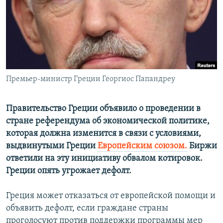
РАСПИСАНИЕ ВЕЩАНИЯ
ПОДПИШИТЕСЬ НА РАССЫЛКУ
СОЦИАЛЬНЫЕ СЕТИ
Премьер-министр Греции Георгиос Папандреу
Правительство Греции объявило о проведении в
стране референдума об экономической политике,
Все сайты РСЕ/РС
которая должна изменится в связи с условиями,
выдвинутыми Греции
Европейским союзом.
Биржи
ответили на эту инициативу обвалом котировок.
Греции опять угрожает дефолт.
Греция может отказаться от европейской помощи и
объявить дефолт, если граждане страны
проголосуют против поддержки программы мер