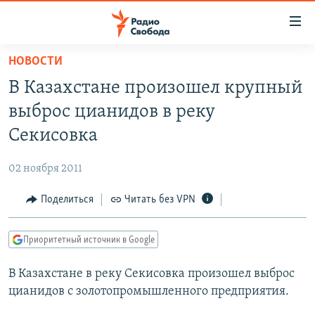
Ссылки
для
упрощенного
НОВОСТИ
ПРОГРАММЫ
доступа
В Казахстане произошел крупный
ПОДКАСТЫ
Вернуться
выброс цианидов в реку
к
АВТОРСКИЕ ПРОЕКТЫ
Секисовка
основному
ЦИТАТЫ СВОБОДЫ
содержанию
02 ноября 2011
Вернутся
МНЕНИЯ
к
Поделиться
Читать без VPN
КУЛЬТУРА
главной
навигации
IDEL.РЕАЛИИ
Приоритетный источник в Google
Вернутся
КАВКАЗ.РЕАЛИИ
к
В Казахстане в реку Секисовка произошел выброс
СЕВЕР.РЕАЛИИ
поиску
цианидов с золотопромышленного предприятия.
СИБИРЬ.РЕАЛИИ