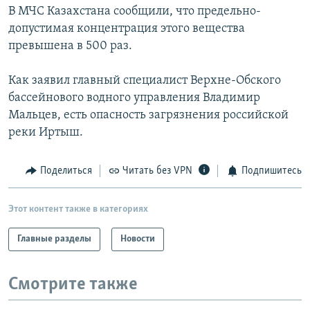
В МЧС Казахстана сообщили, что предельно-
РАСПИСАНИЕ ВЕЩАНИЯ
допустимая концентрация этого вещества
ПОДПИШИТЕСЬ НА РАССЫЛКУ
превышена в 500 раз.
СОЦИАЛЬНЫЕ СЕТИ
Как заявил главный специалист Верхне-Обского
бассейнового водного управления Владимир
Мальцев, есть опасность загрязнения российской
реки Иртыш.
Все сайты РСЕ/РС
Поделиться
Читать без VPN
Подпишитесь
Этот контент также в категориях
Главные разделы
Новости
Смотрите также