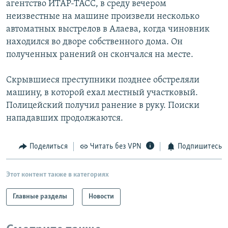
агентство ИТАР-ТАСС, в среду вечером
РАСПИСАНИЕ ВЕЩАНИЯ
неизвестные на машине произвели несколько
ПОДПИШИТЕСЬ НА РАССЫЛКУ
автоматных выстрелов в Алаева, когда чиновник
находился во дворе собственного дома. Он
полученных ранений он скончался на месте.
СОЦИАЛЬНЫЕ СЕТИ
Скрывшиеся преступники позднее обстреляли
машину, в которой ехал местный участковый.
Полицейский получил ранение в руку. Поиски
нападавших продолжаются.
Все сайты РСЕ/РС
Поделиться
Читать без VPN
Подпишитесь
Этот контент также в категориях
Главные разделы
Новости