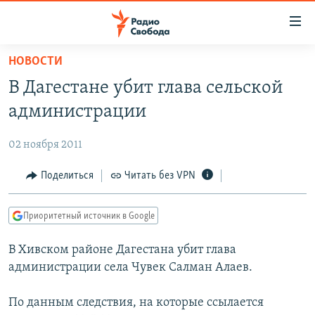
Ссылки
для
упрощенного
НОВОСТИ
ПРОГРАММЫ
доступа
В Дагестане убит глава сельской
ПОДКАСТЫ
Вернуться
администрации
к
АВТОРСКИЕ ПРОЕКТЫ
основному
02 ноября 2011
ЦИТАТЫ СВОБОДЫ
содержанию
Вернутся
МНЕНИЯ
Поделиться
Читать без VPN
к
КУЛЬТУРА
главной
Приоритетный источник в Google
навигации
IDEL.РЕАЛИИ
Вернутся
В Хивском районе Дагестана убит глава
КАВКАЗ.РЕАЛИИ
к
администрации села Чувек Салман Алаев.
СЕВЕР.РЕАЛИИ
поиску
По данным следствия, на которые ссылается
СИБИРЬ.РЕАЛИИ