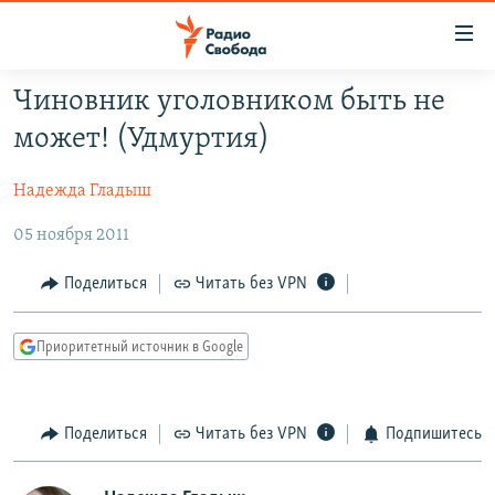
Ссылки
для
упрощенного
Чиновник уголовником быть не
ПРОГРАММЫ
доступа
может! (Удмуртия)
ПОДКАСТЫ
Вернуться
к
Надежда Гладыш
АВТОРСКИЕ ПРОЕКТЫ
основному
05 ноября 2011
ЦИТАТЫ СВОБОДЫ
содержанию
Вернутся
МНЕНИЯ
Поделиться
Читать без VPN
к
КУЛЬТУРА
главной
Приоритетный источник в Google
навигации
IDEL.РЕАЛИИ
Вернутся
КАВКАЗ.РЕАЛИИ
к
Поделиться
Читать без VPN
Подпишитесь
СЕВЕР.РЕАЛИИ
поиску
СИБИРЬ.РЕАЛИИ