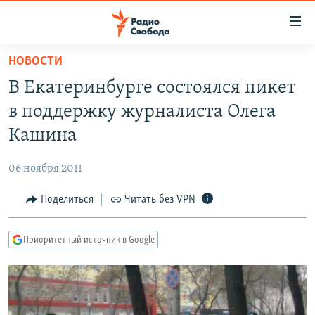
Ссылки
для
упрощенного
НОВОСТИ
ПРОГРАММЫ
доступа
В Екатеринбурге состоялся пикет
ПОДКАСТЫ
Вернуться
в поддержку журналиста Олега
к
АВТОРСКИЕ ПРОЕКТЫ
Кашина
основному
ЦИТАТЫ СВОБОДЫ
содержанию
06 ноября 2011
Вернутся
МНЕНИЯ
к
Поделиться
Читать без VPN
КУЛЬТУРА
главной
навигации
IDEL.РЕАЛИИ
Приоритетный источник в Google
Вернутся
КАВКАЗ.РЕАЛИИ
к
СЕВЕР.РЕАЛИИ
поиску
СИБИРЬ.РЕАЛИИ