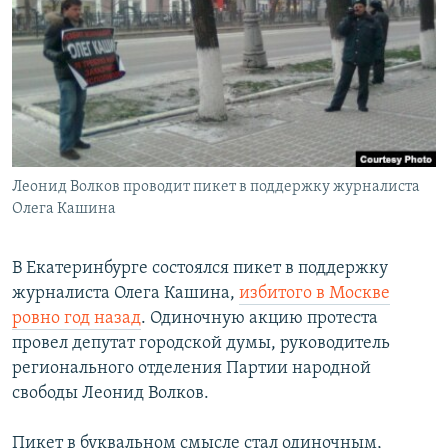
РАСПИСАНИЕ ВЕЩАНИЯ
ПОДПИШИТЕСЬ НА РАССЫЛКУ
СОЦИАЛЬНЫЕ СЕТИ
Леонид Волков проводит пикет в поддержку журналиста
Олега Кашина
Все сайты РСЕ/РС
В Екатеринбурге состоялся пикет в поддержку
журналиста Олега Кашина,
избитого в Москве
ровно год назад
. Одиночную акцию протеста
провел депутат городской думы, руководитель
регионального отделения Партии народной
свободы Леонид Волков.
Пикет в буквальном смысле стал одиночным,