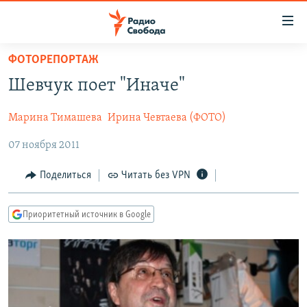
Ссылки
для
упрощенного
ФОТОРЕПОРТАЖ
ПРОГРАММЫ
доступа
Шевчук поет "Иначе"
ПОДКАСТЫ
Вернуться
к
Марина Тимашева
Ирина Чевтаева (ФОТО)
АВТОРСКИЕ ПРОЕКТЫ
основному
07 ноября 2011
ЦИТАТЫ СВОБОДЫ
содержанию
Вернутся
МНЕНИЯ
Поделиться
Читать без VPN
к
КУЛЬТУРА
главной
Приоритетный источник в Google
навигации
IDEL.РЕАЛИИ
Вернутся
КАВКАЗ.РЕАЛИИ
к
СЕВЕР.РЕАЛИИ
поиску
СИБИРЬ.РЕАЛИИ