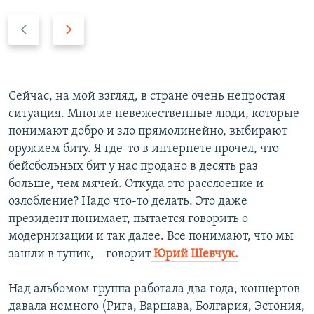
Н
В
а
п
з
е
а
р
д
е
Сейчас, на мой взгляд, в стране очень непростая
д
ситуация. Многие невежественные люди, которые
понимают добро и зло прямолинейно, выбирают
оружием биту. Я где-то в интернете прочел, что
бейсбольных бит у нас продано в десять раз
больше, чем мячей. Откуда это расслоение и
озлобление? Надо что-то делать. Это даже
президент понимает, пытается говорить о
модернизации и так далее. Все понимают, что мы
зашли в тупик, – говорит
Юрий Шевчук.
Над альбомом группа работала два года, концертов
давала немного (Рига, Варшава, Болгария, Эстония,