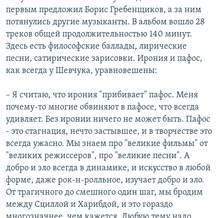
первым предложил Борис Гребенщиков, а за ним
потянулись другие музыканты. В альбом вошло 28
треков общей продолжительностью 140 минут.
Здесь есть философские баллады, лирические
песни, сатирические зарисовки. Ирония и пафос,
как всегда у Шевчука, уравновешены:
– Я считаю, что ирония "прибивает" пафос. Меня
почему-то многие обвиняют в пафосе, что всегда
удивляет. Без иронии ничего не может быть. Пафос
- это стагнация, нечто застывшее, и в творчестве это
всегда ужасно. Мы знаем про "великие фильмы" от
"великих режиссеров", про "великие песни". А
добро и зло всегда в динамике, и искусство в любой
форме, даже рок-н-ролльное, изучает добро и зло.
От трагичного до смешного один шаг, мы бродим
между Сциллой и Харибдой, и это гораздо
многозначнее, чем кажется. Любую тему надо