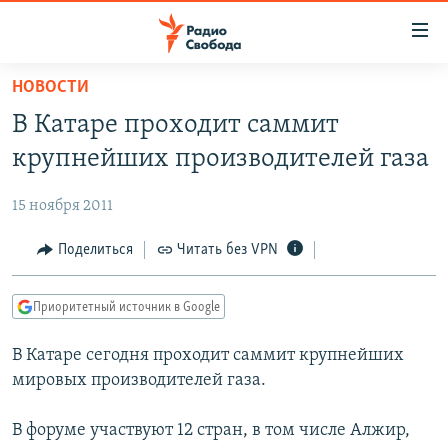
Ссылки
для
упрощенного
НОВОСТИ
ПРОГРАММЫ
доступа
В Катаре проходит саммит
ПОДКАСТЫ
Вернуться
крупнейших производителей газа
к
АВТОРСКИЕ ПРОЕКТЫ
основному
15 ноября 2011
ЦИТАТЫ СВОБОДЫ
содержанию
Вернутся
МНЕНИЯ
Поделиться
Читать без VPN
к
КУЛЬТУРА
главной
Приоритетный источник в Google
навигации
IDEL.РЕАЛИИ
Вернутся
В Катаре сегодня проходит саммит крупнейших
КАВКАЗ.РЕАЛИИ
к
мировых производителей газа.
СЕВЕР.РЕАЛИИ
поиску
В форуме участвуют 12 стран, в том числе Алжир,
СИБИРЬ.РЕАЛИИ