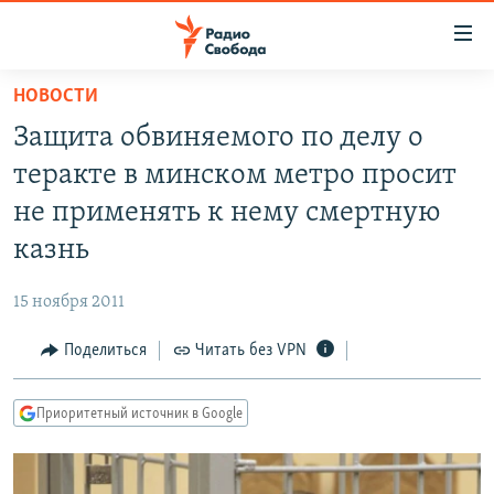
Ссылки
для
упрощенного
НОВОСТИ
ПРОГРАММЫ
доступа
Защита обвиняемого по делу о
ПОДКАСТЫ
Вернуться
теракте в минском метро просит
к
АВТОРСКИЕ ПРОЕКТЫ
не применять к нему смертную
основному
ЦИТАТЫ СВОБОДЫ
содержанию
казнь
Вернутся
МНЕНИЯ
к
15 ноября 2011
КУЛЬТУРА
главной
Поделиться
Читать без VPN
навигации
IDEL.РЕАЛИИ
Вернутся
КАВКАЗ.РЕАЛИИ
к
Приоритетный источник в Google
СЕВЕР.РЕАЛИИ
поиску
СИБИРЬ.РЕАЛИИ