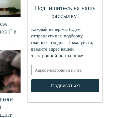
чем
око" в
явили
и
плат