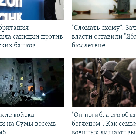
британия
"Сломать схему". За
ила санкции против
власти оставили "Ябл
ских банков
бюллетене
ские войска
"Он погиб, а его объ
ли на Сумы восемь
беглецом". Как семь
мб
военных лишают вы