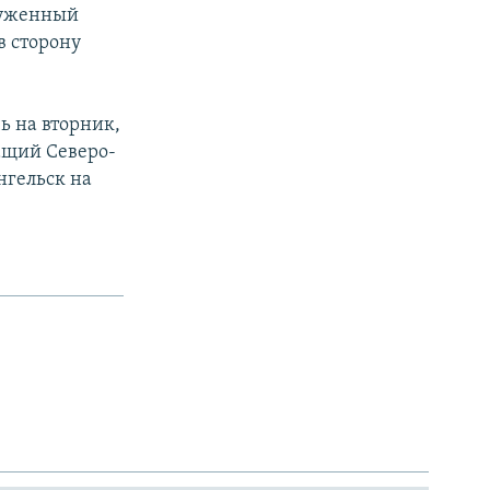
аруженный
в сторону
ь на вторник,
ащий Северо-
нгельск на