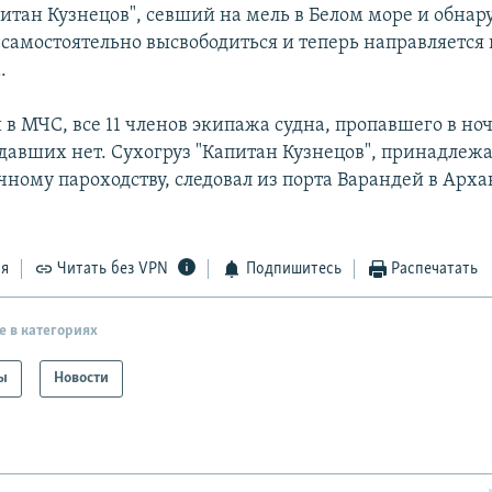
питан Кузнецов", севший на мель в Белом море и обн
 самостоятельно высвободиться и теперь направляется 
.
в МЧС, все 11 членов экипажа судна, пропавшего в ноч
давших нет. Сухогруз "Капитан Кузнецов", принадлеж
чному пароходству, следовал из порта Варандей в Арха
ся
Читать без VPN
Подпишитесь
Распечатать
е в категориях
ы
Новости