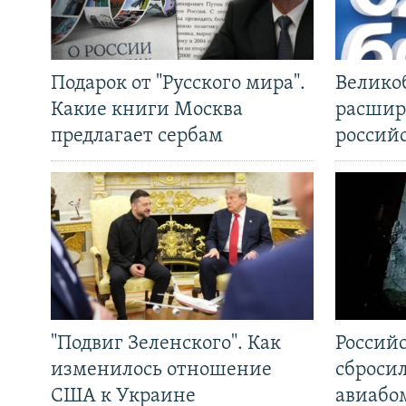
Подарок от "Русского мира".
Велико
Какие книги Москва
расшир
предлагает сербам
россий
"Подвиг Зеленского". Как
Россий
изменилось отношение
сброси
США к Украине
авиабо