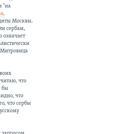
и "на
а,
ащиты Москвы.
ли сербам,
о означает
налистически
а Митровица
своих
считаю, что
и бы
идно, что
го, что сербы
русскому
д запросом