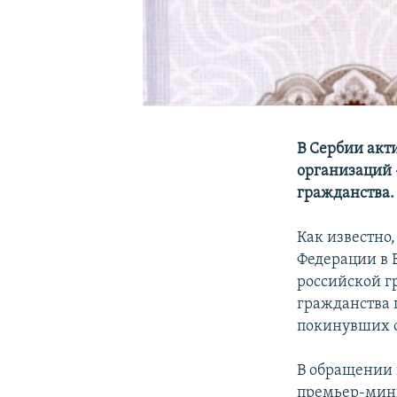
В Сербии акт
организаций 
гражданства.
Как известно
Федерации в 
российской г
гражданства 
покинувших с
В обращении 
премьер-мини