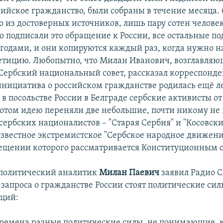
сийское гражданство, были собраны в течение месяца. 
о из достоверных источников, лишь пару сотен челове
о подписали это обращение к России, все остальные п
годами, и они копируются каждый раз, когда нужно н
етицию. Любопытно, что Милан Иванович, возглавляю
ербский национальный совет, рассказал корреспонде
 инициатива о российском гражданстве родилась ещё ле
в посольстве России в Белграде сербские активисты от
Потом идею переняли две небольшие, почти никому не
ербских националистов – "Старая Сербия" и "Косовский
известное экстремистское "Сербское народное движение
рещении которого рассматривается Конституционным 
 политический аналитик
Милан Паевич
заявил Радио Св
запроса о гражданстве России стоят политические сил
ций:
времена разные политические силы, не понимающие, 