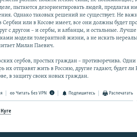
деле, пытаются дезориентировать людей, предлагая и
ния. Однако таковых решений не существует. Не важн
в Сербии или в Косове имеет, все они должны будет пр
уг с другом – и сербы, и албанцы, и остальные. Лучше
сками модели толерантной жизни, а не искать нереал
читает Милан Паевич.
вских сербов, простых граждан – противоречива. Одни
ерь их отправят жить в Россию, другие гадают, будет ли
ове, в защиту своих новых граждан.
ся
Читать без VPN
Подпишитесь
Распечатать
 Куге