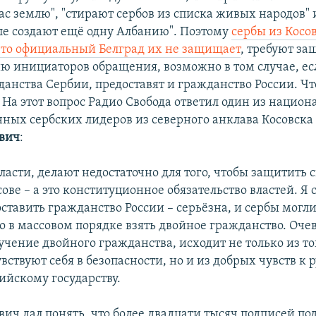
с землю", "стирают сербов из списка живых народов" 
ле создают ещё одну Албанию". Поэтому
сербы из Косов
то официальный Белград их не защищает
, требуют з
ию инициаторов обращения, возможно в том случае, ес
анства Сербии, предоставят и гражданство России. Чт
 На этот вопрос Радио Свобода ответил один из нацио
ных сербских лидеров из северного анклава Косовск
вич
:
власти, делают недостаточно для того, чтобы защитить 
ове – а это конституционное обязательство властей. Я 
ставить гражданство России – серьёзна, и сербы могл
о в массовом порядке взять двойное гражданство. Очев
учение двойного гражданства, исходит не только из то
увствуют себя в безопасности, но и из добрых чувств к 
ийскому государству.
ич дал понять, что более двадцати тысяч подписей по