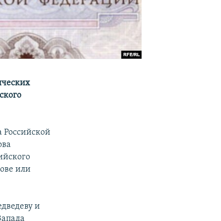
ических
ского
а Российской
ова
ийского
ове или
едведеву и
Запада