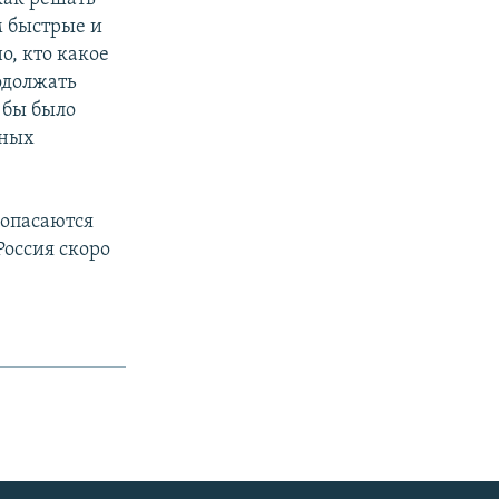
м быстрые и
о, кто какое
одолжать
 бы было
ьных
 опасаются
 Россия скоро