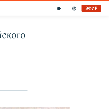
ЭФИР
йского