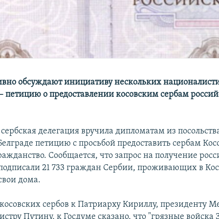
ивно обсуждают инициативу нескольких националист
– петицию о предоставлении косовским сербам россий
, сербская делегация вручила дипломатам из посольств
Белграде петицию с просьбой предоставить сербам Кос
ражданство. Сообщается, что запрос на получение росс
подписали 21 733 граждан Сербии, проживающих в Кос
вои дома.
косовских сербов к Патриарху Кириллу, президенту М
стру Путину, к Госдуме сказано, что "грязные войска 