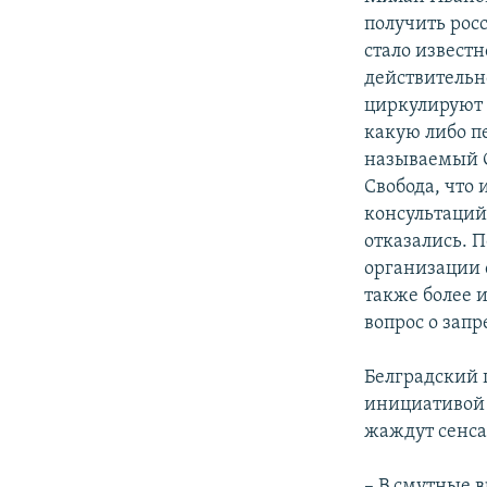
получить рос
стало известн
действительн
циркулируют 
какую либо п
называемый С
Свобода, что
консультаций 
отказались. 
организации с
также более 
вопрос о зап
Белградский
инициативой 
жаждут сенса
– В смутные 