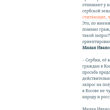
отнимают у на
сербской зем
считающие, ч
Это, по мнен
помимо гражд
такой запрос?
ориентирован
Милан Ивано
– Сербия, её 
граждан в Кос
просьба предо
действительн
запрос на пол
в Косове не ч
народу и росс
Милан Иванов