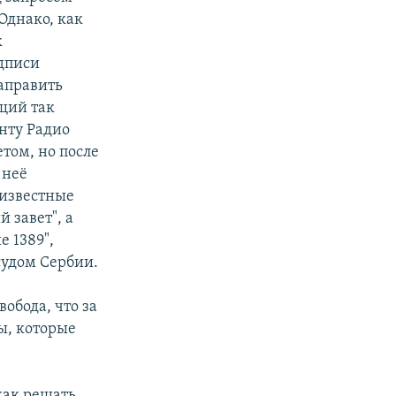
Однако, как
к
одписи
аправить
щий так
нту Радио
том, но после
 неё
 известные
 завет", а
 1389",
судом Сербии.
обода, что за
ы, которые
как решать