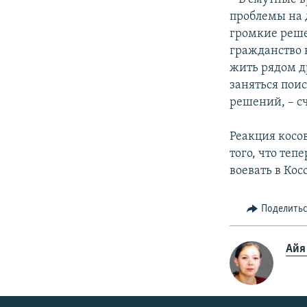
проблемы на 
громкие реше
гражданство 
жить рядом др
заняться пои
решений, – с
Реакция косо
того, что теп
воевать в Кос
Поделить
Айя