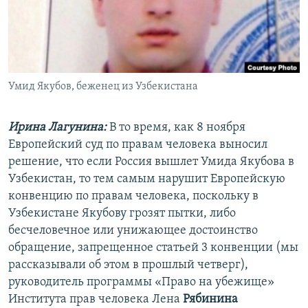
РАСПИСАНИЕ ВЕЩАНИЯ
ПОДПИШИТЕСЬ НА РАССЫЛКУ
СОЦИАЛЬНЫЕ СЕТИ
Умид Якубов, беженец из Узбекистана
Ирина Лагунина:
В то время, как 8 ноября
Европейский суд по правам человека выносил
решение, что если Россия вышлет Умида Якубова в
Все сайты РСЕ/РС
Узбекистан, то тем самым нарушит Европейскую
конвенцию по правам человека, поскольку в
Узбекистане Якубову грозят пытки, либо
бесчеловечное или унижающее достоинство
обращение, запрещенное статьей 3 конвенции (мы
рассказывали об этом в прошлый четверг),
руководитель программы «Право на убежище»
Института прав человека Лена
Рябинина