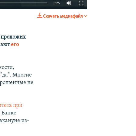
3:25
Скачать медиафайл
EMBED
SHARE
 прохожих
вают
его
ности,
"да". Многие
опрошенные не
итета при
в Банке
акануне из-