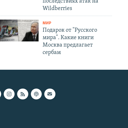
последствиях атак на
Wildberries
МИР
Подарок от "Русского
мира". Какие книги
Москва предлагает
сербам