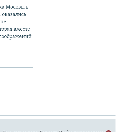
ка Москвы в
, оказались
ене
торая вместе
з соображений