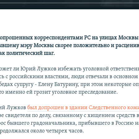
 опрошенных корреспондентами РС на улицах Москвы
бывшему мэру Москвы скорее положительно и расцени
ак политический шаг.
может ли Юрий Лужков избежать уголовной ответствен
ь с российскими властями, люди отвечали в основном 
 бедах супругу - Елену Батурину, при этом некоторые 
то именно ей грозит уголовное преследование.
рий Лужков
был допрошен в здании Следственного ком
ве свидетеля по делу, связанному с хищением средств 
ос бывшего градоначальника, прибывшего в Россию н
продолжался около четырех часов.