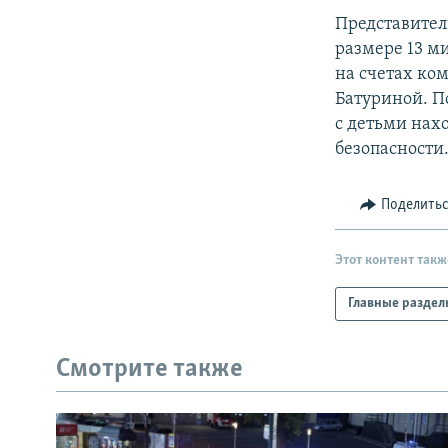
Представител
размере 13 м
на счетах ко
Батуриной. П
с детьми нах
безопасности
Поделить
Этот контент такж
Главные раздел
Смотрите также