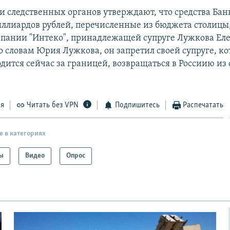
и следственных органов утверждают, что средства Бан
иллиардов рублей, перечисленные из бюджета столицы
мпании "Интеко", принадлежащей супруге Лужкова Ел
о словам Юрия Лужкова, он запретил своей супруге, ко
одится сейчас за границей, возвращаться в Россиию и
.
ся
Читать без VPN
Подпишитесь
Распечатать
е в категориях
ы
Видео
Опрос