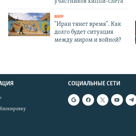
участников хиппи-слёта
МИР
"Иран тянет время". Как
долго будет ситуация
между миром и войной?
АЦИЯ
СОЦИАЛЬНЫЕ СЕТИ
ь
 блокировку