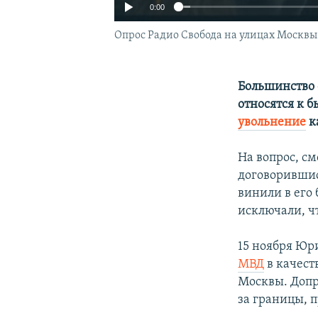
0:00
Опрос Радио Свобода на улицах Москвы
Большинство
относятся к 
увольнение
к
На вопрос, с
договорившис
винили в его
исключали, ч
15 ноября Ю
МВД
в качест
Москвы. Допр
за границы, 