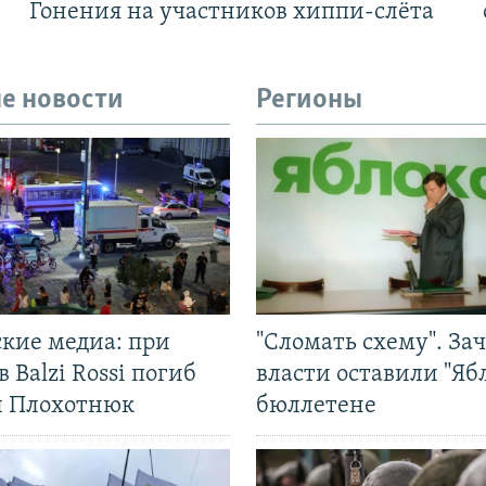
Гонения на участников хиппи-слёта
е новости
Регионы
ские медиа: при
"Сломать схему". За
в Balzi Rossi погиб
власти оставили "Ябл
л Плохотнюк
бюллетене