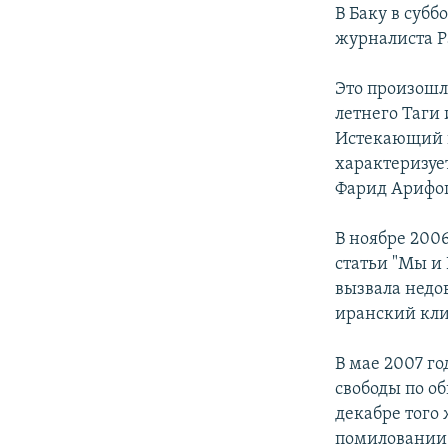
РАСПИСАНИЕ ВЕЩАНИЯ
В Баку в субб
ПОДПИШИТЕСЬ НА РАССЫЛКУ
журналиста Р
Это произошло
летнего Таги
Истекающий к
характеризуе
Фарид Арифог
В ноябре 2006
статьи "Мы и 
вызвала недов
иранский кли
В мае 2007 г
свободы по о
декабре того 
помиловании