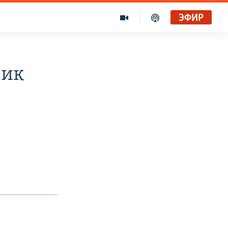
ЭФИР
фик