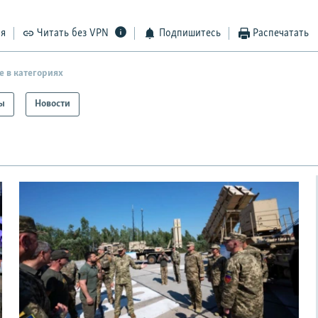
ся
Читать без VPN
Подпишитесь
Распечатать
е в категориях
ы
Новости