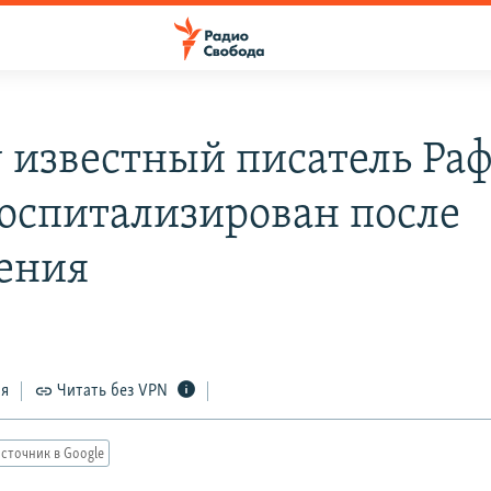
у известный писатель Ра
госпитализирован после
ения
ся
Читать без VPN
сточник в Google