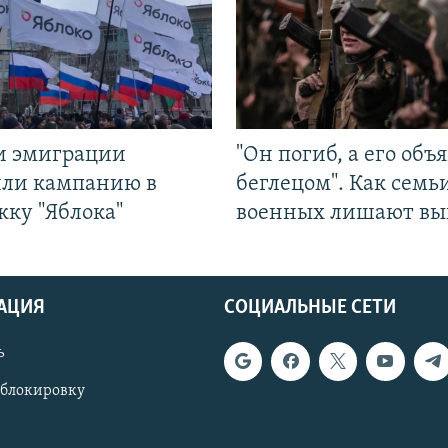
и эмиграции
"Он погиб, а его объ
или кампанию в
беглецом". Как семь
жку "Яблока"
военных лишают вы
АЦИЯ
СОЦИАЛЬНЫЕ СЕТИ
ь
 блокировку