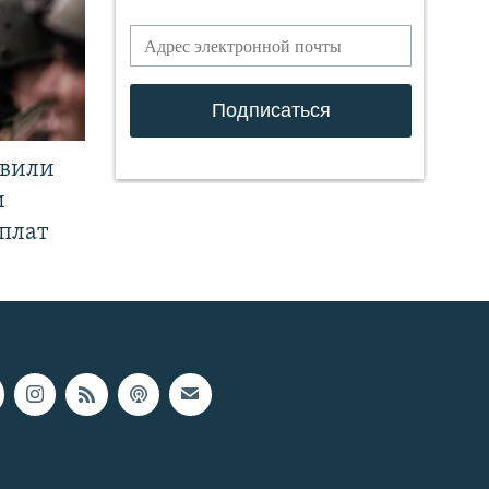
явили
и
плат