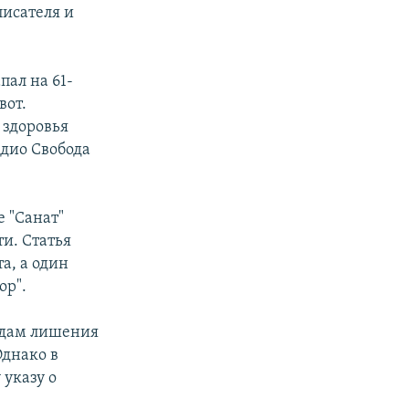
писателя и
пал на 61-
вот.
 здоровья
адио Свобода
е "Санат"
ти. Статья
а, а один
ор".
годам лишения
днако в
 указу о