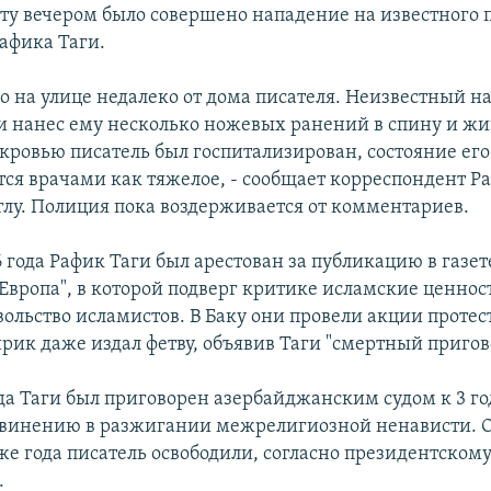
оту вечером было совершено нападение на известного 
афика Таги.
 на улице недалеко от дома писателя. Неизвестный на
 и нанес ему несколько ножевых ранений в спину и жи
ровью писатель был госпитализирован, состояние его
тся врачами как тяжелое, - сообщает корреспондент Р
лу. Полиция пока воздерживается от комментариев.
 года Рафик Таги был арестован за публикацию в газет
Европа", в которой подверг критике исламские ценнос
ольство исламистов. В Баку они провели акции протест
рик даже издал фетву, объявив Таги "смертный пригов
ода Таги был приговорен азербайджанским судом к 3 
бвинению в разжигании межрелигиозной ненависти. О
же года писатель освободили, согласно президентскому
.