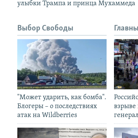
улыбки Трампа и принца Мухаммеда
Выбор Свободы
Главны
"Может ударить, как бомба".
Россий
Блогеры – о последствиях
взрыве 
атак на Wildberries
генера