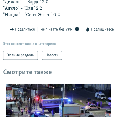
"Дижон" – "Бордо" 2:0
РАСПИСАНИЕ ВЕЩАНИЯ
"Аяччо" – "Кан" 2:2
ПОДПИШИТЕСЬ НА РАССЫЛКУ
"Ницца" – "Сент-Этьен" 0:2
СОЦИАЛЬНЫЕ СЕТИ
Поделиться
Читать без VPN
Подпишитесь
Этот контент также в категориях
Главные разделы
Новости
Все сайты РСЕ/РС
Смотрите также