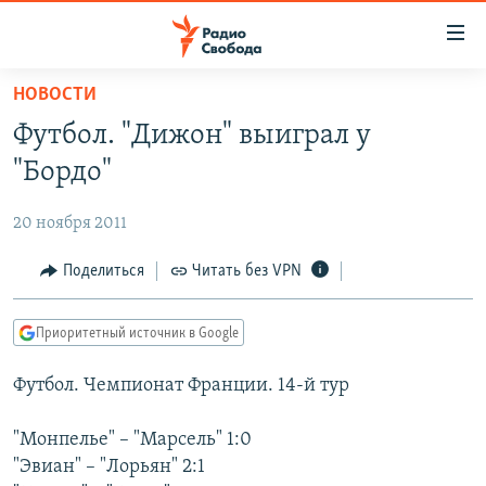
Ссылки
для
упрощенного
НОВОСТИ
ПРОГРАММЫ
доступа
Футбол. "Дижон" выиграл у
ПОДКАСТЫ
Вернуться
"Бордо"
к
АВТОРСКИЕ ПРОЕКТЫ
основному
20 ноября 2011
ЦИТАТЫ СВОБОДЫ
содержанию
Вернутся
МНЕНИЯ
Поделиться
Читать без VPN
к
КУЛЬТУРА
главной
Приоритетный источник в Google
навигации
IDEL.РЕАЛИИ
Вернутся
Футбол. Чемпионат Франции. 14-й тур
КАВКАЗ.РЕАЛИИ
к
СЕВЕР.РЕАЛИИ
поиску
"Монпелье" – "Марсель" 1:0
"Эвиан" – "Лорьян" 2:1
СИБИРЬ.РЕАЛИИ