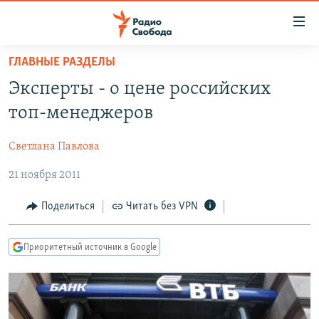
Ссылки
для
упрощенного
ГЛАВНЫЕ РАЗДЕЛЫ
ПРОГРАММЫ
доступа
Эксперты - о цене российских
ПОДКАСТЫ
Вернуться
топ-менеджеров
к
АВТОРСКИЕ ПРОЕКТЫ
основному
Светлана Павлова
ЦИТАТЫ СВОБОДЫ
содержанию
Вернутся
21 ноября 2011
МНЕНИЯ
к
КУЛЬТУРА
Поделиться
Читать без VPN
главной
навигации
IDEL.РЕАЛИИ
Вернутся
Приоритетный источник в Google
КАВКАЗ.РЕАЛИИ
к
СЕВЕР.РЕАЛИИ
поиску
СИБИРЬ.РЕАЛИИ