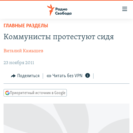
Ссылки
для
упрощенного
ГЛАВНЫЕ РАЗДЕЛЫ
ПРОГРАММЫ
доступа
Коммунисты протестуют сидя
ПОДКАСТЫ
Вернуться
к
Виталий Камышев
АВТОРСКИЕ ПРОЕКТЫ
основному
23 ноября 2011
ЦИТАТЫ СВОБОДЫ
содержанию
Вернутся
МНЕНИЯ
Поделиться
Читать без VPN
к
КУЛЬТУРА
главной
Приоритетный источник в Google
навигации
IDEL.РЕАЛИИ
Вернутся
КАВКАЗ.РЕАЛИИ
к
СЕВЕР.РЕАЛИИ
поиску
СИБИРЬ.РЕАЛИИ