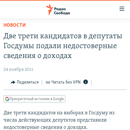
Ссылки
для
упрощенного
НОВОСТИ
ПРОГРАММЫ
доступа
Две трети кандидатов в депутаты
ПОДКАСТЫ
Вернуться
Госдумы подали недостоверные
к
АВТОРСКИЕ ПРОЕКТЫ
сведения о доходах
основному
ЦИТАТЫ СВОБОДЫ
содержанию
24 ноября 2011
Вернутся
МНЕНИЯ
к
Поделиться
Читать без VPN
КУЛЬТУРА
главной
навигации
IDEL.РЕАЛИИ
Приоритетный источник в Google
Вернутся
КАВКАЗ.РЕАЛИИ
к
Две трети кандидатов на выборах в Госдуму из
СЕВЕР.РЕАЛИИ
поиску
числа действующих депутатов представили
СИБИРЬ.РЕАЛИИ
недостоверные сведения о доходах.