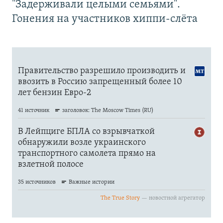
"Задерживали целыми семьями".
Гонения на участников хиппи-слёта