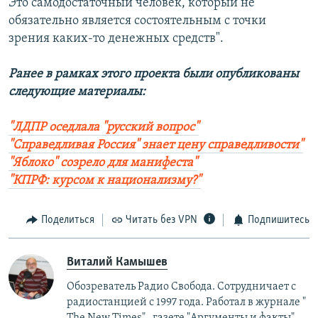
Это самодостаточный человек, который не
обязательно является состоятельным с точки
зрения каких-то денежных средств".
Ранее в рамках этого проекта были опубликованы
следующие материалы:
"ЛДПР оседлала "русский вопрос"
"Справедливая Россия" знает цену справедливости"
"Яблоко" созрело для манифеста"
"КПРФ: курсом к национализму?"
Поделиться
Читать без VPN
Подпишитесь
Виталий Камышев
Обозреватель Радио Свобода. Сотрудничает с
радиостанцией с 1997 года. Работал в журнале "
The New Times", газете "Аргументы и факты",