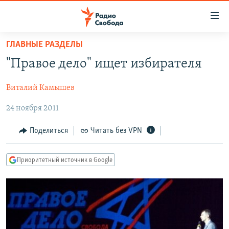
Ссылки
для
упрощенного
ГЛАВНЫЕ РАЗДЕЛЫ
ПРОГРАММЫ
доступа
"Правое дело" ищет избирателя
ПОДКАСТЫ
Вернуться
к
Виталий Камышев
АВТОРСКИЕ ПРОЕКТЫ
основному
24 ноября 2011
ЦИТАТЫ СВОБОДЫ
содержанию
Вернутся
МНЕНИЯ
Поделиться
Читать без VPN
к
КУЛЬТУРА
главной
Приоритетный источник в Google
навигации
IDEL.РЕАЛИИ
Вернутся
КАВКАЗ.РЕАЛИИ
к
СЕВЕР.РЕАЛИИ
поиску
СИБИРЬ.РЕАЛИИ