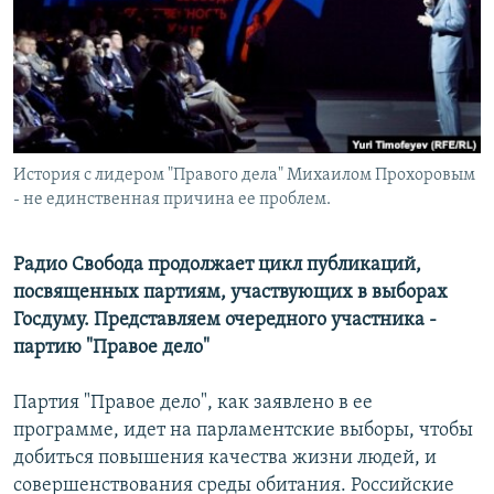
РАСПИСАНИЕ ВЕЩАНИЯ
ПОДПИШИТЕСЬ НА РАССЫЛКУ
СОЦИАЛЬНЫЕ СЕТИ
История с лидером "Правого дела" Михаилом Прохоровым
- не единственная причина ее проблем.
Радио Свобода продолжает цикл публикаций,
Все сайты РСЕ/РС
посвященных партиям, участвующих в выборах
Госдуму.
Представляем очередного участника -
партию "Правое дело"
Партия "Правое дело", как заявлено в ее
программе, идет на парламентские выборы, чтобы
добиться повышения качества жизни людей, и
совершенствования среды обитания. Российские