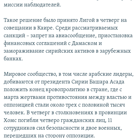
миссии наблюдателей.
РАСПИСАНИЕ ВЕЩАНИЯ
ПОДПИШИТЕСЬ НА РАССЫЛКУ
Такое решение было принято Лигой в четверг на
совещании в Каире. Среди рассматриваемых
СОЦИАЛЬНЫЕ СЕТИ
санкций – запрет на авиасообщение, приостановка
финансовых соглашений с Дамаском и
замораживание сирийских активов в зарубежных
банках.
Мировое сообщество, в том числе арабские лидеры,
Все сайты РСЕ/РС
добиваются от президента Сирии Башара Асада
положить конец кровопролитию в стране, где с
марта жертвами противостояния между властью и
оппозицией стали около трех с половиной тысяч
человек. В четверг в столкновениях в провинции
Хомс погибли четверо гражданских лиц, 11
сотрудников сил безопасности и двое военных,
перешедших на сторону оппозиции.