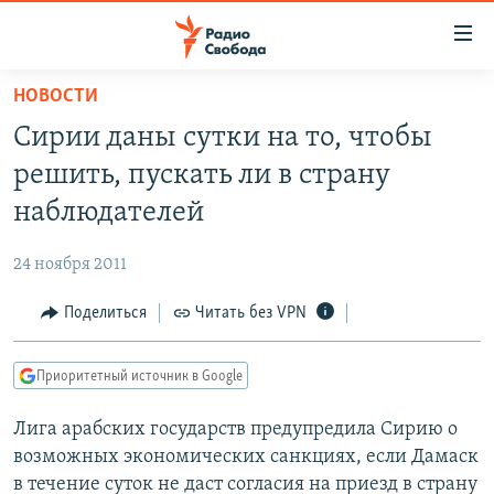
Ссылки
для
упрощенного
НОВОСТИ
ПРОГРАММЫ
доступа
Сирии даны сутки на то, чтобы
ПОДКАСТЫ
Вернуться
решить, пускать ли в страну
к
АВТОРСКИЕ ПРОЕКТЫ
наблюдателей
основному
ЦИТАТЫ СВОБОДЫ
содержанию
24 ноября 2011
Вернутся
МНЕНИЯ
к
Поделиться
Читать без VPN
КУЛЬТУРА
главной
навигации
IDEL.РЕАЛИИ
Приоритетный источник в Google
Вернутся
КАВКАЗ.РЕАЛИИ
к
Лига арабских государств предупредила Сирию о
СЕВЕР.РЕАЛИИ
поиску
возможных экономических санкциях, если Дамаск
СИБИРЬ.РЕАЛИИ
в течение суток не даст согласия на приезд в страну