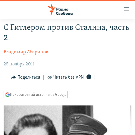
Ссылки
для
упрощенного
С Гитлером против Сталина, часть
ПРОГРАММЫ
доступа
2
ПОДКАСТЫ
Вернуться
к
Владимир Абаринов
АВТОРСКИЕ ПРОЕКТЫ
основному
25 ноября 2011
ЦИТАТЫ СВОБОДЫ
содержанию
Вернутся
МНЕНИЯ
Поделиться
Читать без VPN
к
КУЛЬТУРА
главной
Приоритетный источник в Google
навигации
IDEL.РЕАЛИИ
Вернутся
КАВКАЗ.РЕАЛИИ
к
СЕВЕР.РЕАЛИИ
поиску
СИБИРЬ.РЕАЛИИ