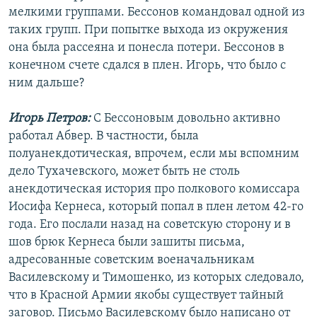
мелкими группами. Бессонов командовал одной из
таких групп. При попытке выхода из окружения
она была рассеяна и понесла потери. Бессонов в
конечном счете сдался в плен. Игорь, что было с
ним дальше?
Игорь Петров:
С Бессоновым довольно активно
работал Абвер. В частности, была
полуанекдотическая, впрочем, если мы вспомним
дело Тухачевского, может быть не столь
анекдотическая история про полкового комиссара
Иосифа Кернеса, который попал в плен летом 42-го
года. Его послали назад на советскую сторону и в
шов брюк Кернеса были зашиты письма,
адресованные советским военачальникам
Василевскому и Тимошенко, из которых следовало,
что в Красной Армии якобы существует тайный
заговор. Письмо Василевскому было написано от