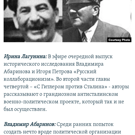
РАСПИСАНИЕ ВЕЩАНИЯ
ПОДПИШИТЕСЬ НА РАССЫЛКУ
СОЦИАЛЬНЫЕ СЕТИ
Ирина Лагунина:
В эфире очередной выпуск
исторического исследования Владимира
Абаринова и Игоря Петрова «Русский
Все сайты РСЕ/РС
коллаборационизм». Во второй части главы
четвертой – «С Гитлером против Сталина» - авторы
рассказывают о грандиозном антисталинском
военно-политическом проекте, который так и не
был осуществлен.
Владимир Абаринов:
Среди ранних попыток
создать нечто вроде политической организации