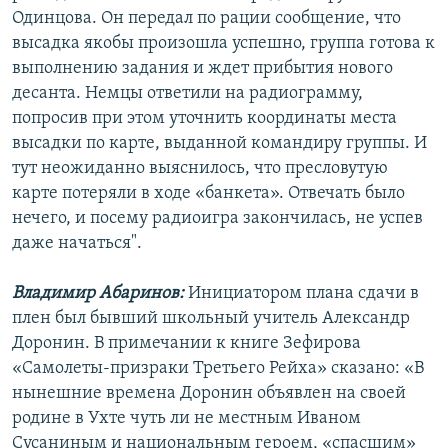
Одинцова. Он передал по рации сообщение, что
высадка якобы произошла успешно, группа готова к
выполнению задания и ждет прибытия нового
десанта. Немцы ответили на радиограмму,
попросив при этом уточнить координаты места
высадки по карте, выданной командиру группы. И
тут неожиданно выяснилось, что пресловутую
карте потеряли в ходе «банкета». Отвечать было
нечего, и посему радиоигра закончилась, не успев
даже начаться".
Владимир Абаринов:
Инициатором плана сдачи в
плен был бывший школьный учитель Александр
Доронин. В примечании к книге Зефирова
«Самолеты-призраки Третьего Рейха» сказано: «В
нынешние времена Доронин объявлен на своей
родине в Ухте чуть ли не местным Иваном
Сусаниным и национальным героем, «спасшим»