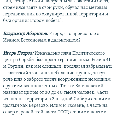
лиц, которые были настроены за Советский Союз,
стремился взять в свои руки, обучал нас методам
передвижения по оккупированной территории и
был организатором побега".
Владимир Абаринов:
Игорь, что произошло с
Иваном Бессоновым в дальнейшем?
Игорь Петров:
Изначально план Политического
центра борьбы был просто грандиозным. Если в 41-
м Трухин, как мы слышали, предлагал забрасывать
в советский тыл лишь небольшие группы, то тут
речь шла о забросе тысяч вооруженных немецким
оружием военнопленных. Тот же Бончковский
называет цифры от 30 до 40 тысяч человек. Часть
из них на территорию Западной Сибири с такими
целями как Березово, Илим и Тюмень, а часть на
север европейской части СССР, с такими целями