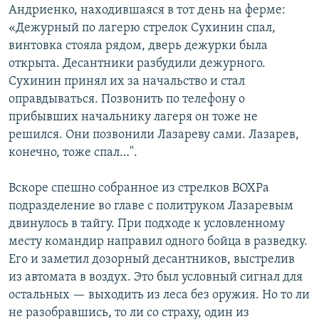
Андриенко, находившаяся в тот день на ферме:
«Дежурный по лагерю стрелок Сухинин спал,
винтовка стояла рядом, дверь дежурки была
открыта. Десантники разбудили дежурного.
Сухинин принял их за начальство и стал
оправдываться. Позвонить по телефону о
прибывших начальнику лагеря он тоже не
решился. Они позвонили Лазареву сами. Лазарев,
конечно, тоже спал…".
Вскоре спешно собранное из стрелков ВОХРа
подразделение во главе с политруком Лазаревым
двинулось в тайгу. При подходе к условленному
месту командир направил одного бойца в разведку.
Его и заметил дозорный десантников, выстрелив
из автомата в воздух. Это был условный сигнал для
остальных — выходить из леса без оружия. Но то ли
не разобравшись, то ли со страху, один из