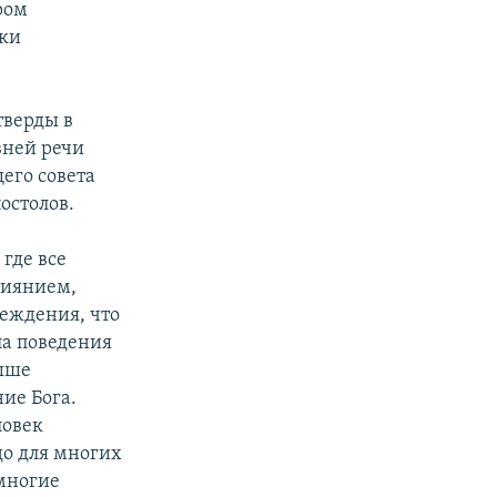
ром
ики
тверды в
вней речи
его совета
остолов.
где все
лиянием,
беждения, что
ла поведения
выше
ие Бога.
ловек
до для многих
 многие