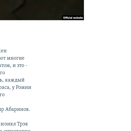
жен
ают многие
ом, и это -
го
ть, каждый
раса, у Ромни
го
ир Абаринов.
 мюзикл Трэя