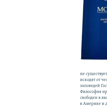
не существуе
исходят от че
заповедей Го
Философия нр
свободен в в
в Америке и 