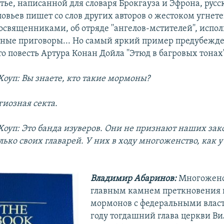
атье, написанной для словаря Брокгауза и Эфрона, рус
овьев пишет со слов других авторов о жестоком угнет
священниками, об отряде ''ангелов-мстителей'', исп
ные приговоры... Но самый яркий пример предубежд
о повесть Артура Конан Дойла ''Этюд в багровых тонах''
оуп: Вы знаете, кто такие мормоны?
гиозная секта.
оуп: Это банда изуверов. Они не признают наших зак
ько своих главарей. У них в ходу многоженство, как 
Владимир Абаринов:
Многоженс
главным камнем преткновения 
мормонов с федеральными власт
году тогдашний глава церкви В