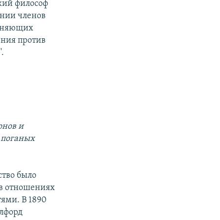
ский философ
ении членов
олняющих
ения против
.
онов и
у поганых
тво было
в отношениях
ями. В 1890
илфорд