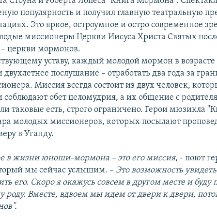
а Стоуна и Роберта Лопеса ''Книга Мормона''. Спекта
еную популярность и получил главную театральную прем
ациях. Это яркое, остроумное и остро современное зр
олодые миссионеры Церкви Иисуса Христа Святых посл
 – церкви мормонов.
твующему уставу, каждый молодой мормон в возрасте от
 двухлетнее послушание – отработать два года за гран
ионера. Миссия всегда состоит из двух человек, котор
и соблюдают обет целомудрия, а их общение с родител
ли таковые есть, строго ограничено. Герои мюзикла ''
пара молодых миссионеров, которых посылают пропове
еру в Уганду.
ое в жизни юноши-мормона – это его миссия
, - поют г
оторый мы сейчас услышим. –
Это возможность увидеть
ть его. Скоро я окажусь совсем в другом месте и буду 
 роду. Вместе, вдвоем мы идем от двери к двери, пото
ов''.