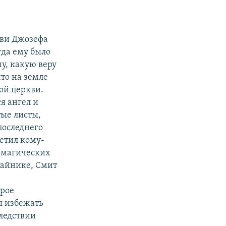
кви Джозефа
гда ему было
му, какую веру
что на земле
ой церкви.
я ангел и
тые листы,
последнего
етил кому-
 магических
тайнике, Смит
рое
ы избежать
ледствии