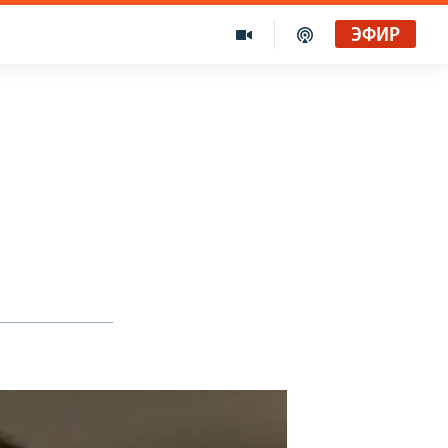
ЭФИР
Голоса и темы XX века на архивных пленках. Время гостей. Владислав Белов, директор Центра германских исследований Института Европы
Радио Свобода
"Убить нормальную экономику – это убить страну"
Радио Свобода Live