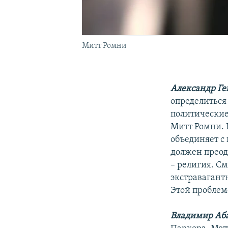
Митт Ромни
Александр Ге
определиться
политические
Митт Ромни. 
объединяет с
должен преод
– религия. С
экстраваган
Этой проблем
Владимир Аб