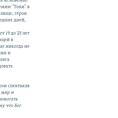
кль мгновенно
ию ''Тони'' в
елище, герои
едних дней,
 19 до 25 лет
ицей в
ые никогда не
ями и
Книга
довать
ерои спектакля
 мир и
помогать
му что Бог