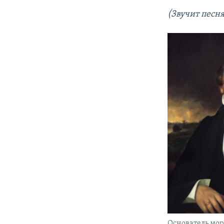
(Звучит песня
Основатель мо