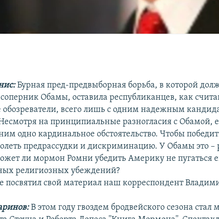
нис:
Бурная пред-предвыборная борьба, в которой дол
 соперник Обамы, оставила республиканцев, как счит
 обозреватели, всего лишь с одним надежным кандидат
Несмотря на принципиальные разногласия с Обамой, е
 ним одно кардинальное обстоятельство. Чтобы победи
олеть предрассудки и дискриминацию. У Обамы это – 
может ли мормон Ромни убедить Америку не пугаться е
тных религиозных убеждений?
е посвятил свой материал наш корреспондент Владим
аринов:
В этом году гвоздем бродвейского сезона стал