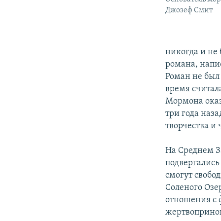
Джозеф Смит
никогда и не 
романа, напи
Роман не был 
время считала
Мормона оказ
три года наза
творчества и 
На Среднем З
подвергались
смогут свобод
Соленого Озе
отношения с 
жертвопринош