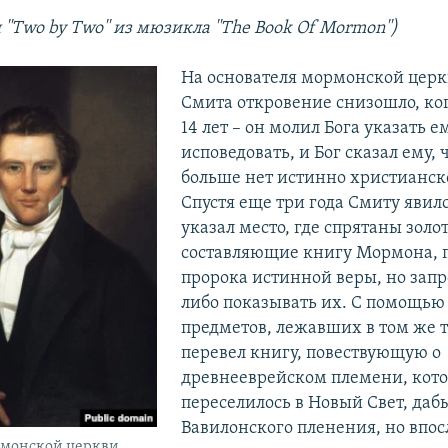
 ''Two by Two'' из мюзикла ''The Book Of Mormon'')
На основателя мормонской цер
Смита откровение снизошло, ко
14 лет – он молил Бога указать е
исповедовать, и Бог сказал ему, 
больше нет истинно христианск
Спустя еще три года Смиту явилс
указал место, где спрятаны золо
составляющие книгу Мормона, 
пророка истинной веры, но запр
либо показывать их. С помощью
предметов, лежавших в том же 
перевел книгу, повествующую о
древнееврейском племени, кото
переселилось в Новый Свет, даб
Вавилонского пленения, но впос
рмонской церкви