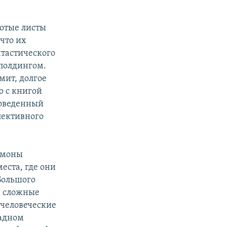
лотые листы
что их
нтастического
полдингом.
мит, долгое
о с книгой
роведенный
ллективного
рмоны
еста, где они
 Большого
и сложные
 человеческие
щадном