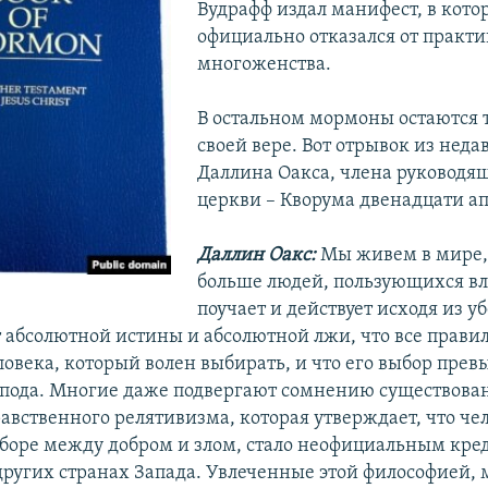
Вудрафф издал манифест, в кото
официально отказался от практ
многоженства.
В остальном мормоны остаются 
своей вере. Вот отрывок из неда
Даллина Оакса, члена руководящ
церкви – Кворума двенадцати ап
Даллин Оакс:
Мы живем в мире, 
больше людей, пользующихся в
поучает и действует исходя из у
т абсолютной истины и абсолютной лжи, что все прави
ловека, который волен выбирать, и что его выбор пре
спода. Многие даже подвергают сомнению существован
авственного релятивизма, которая утверждает, что че
ыборе между добром и злом, стало неофициальным кре
других странах Запада. Увлеченные этой философией,