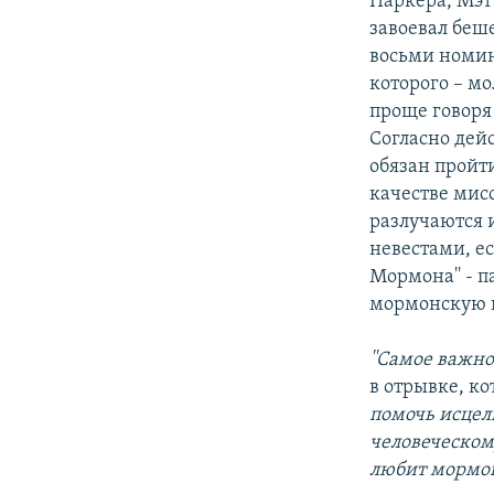
Паркера, Мэтт
завоевал беш
восьми номин
которого – м
проще говоря
Согласно дейс
обязан пройти
качестве мисс
разлучаются 
невестами, ес
Мормона'' - 
мормонскую в
''Самое важн
в отрывке, к
помочь исцели
человеческому
любит мормон