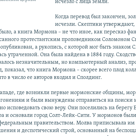
исчезло с лица земли.
Когда перевод был закончен, зо
исчезли. Скептики утверждают, 
было, а книга Мормона – не что иное, как пересказ фа
санного протестантским проповедником Соломоном С
опубликован, а рукопись, с которой мог быть знаком С
сь утраченной. Она была найдена в 1884 году. Сходств
алось незначительным, но компьютерный анализ, п
д, показал, что книга Мормона – скорее всего плод ко
что в число ее авторов входил и Сполдинг.
ападе, где возникли первые мормонские общины, мо
 гонениям и были вынуждены отправиться на поиски м
но исповедовать свою веру. Они поселились на берегу
ра и основали город Солт-Лейк-Сити. У мормонов был
федеральным правительством. Молва приписывала им
ения и деспотический строй, основанный на беспо