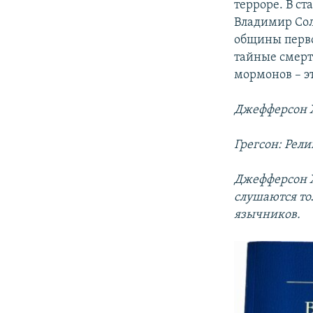
терроре. В ст
Владимир Сол
общины перво
тайные смерт
мормонов – эт
Джефферсон Х
Грегсон: Рели
Джефферсон Х
слушаются тол
язычников.