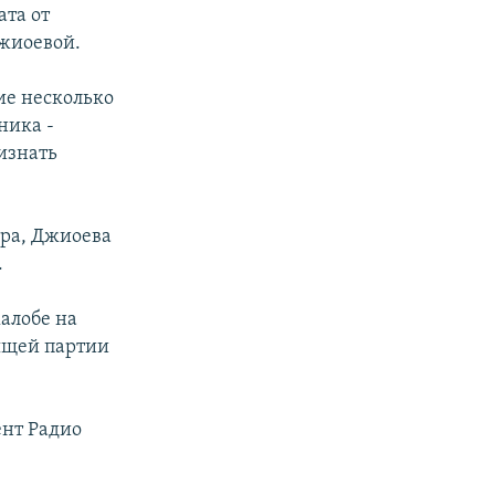
та от
жиоевой.
ие несколько
ника -
изнать
ра, Джиоева
.
алобе на
ящей партии
ент Радио