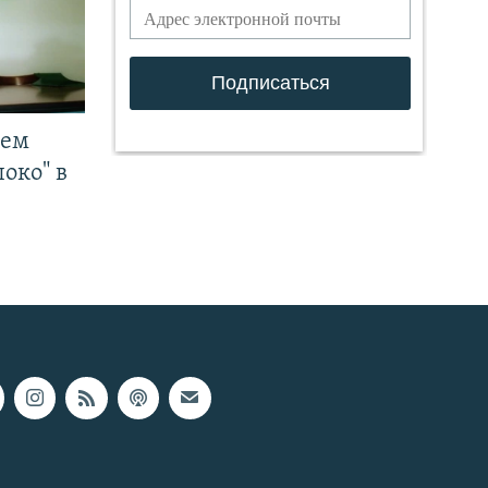
чем
око" в