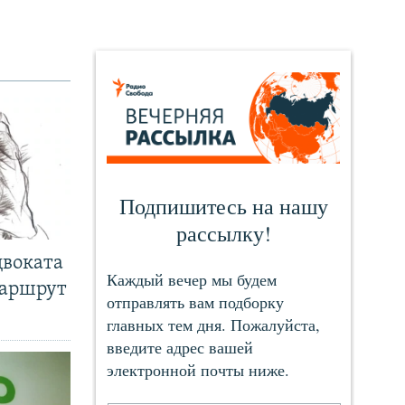
двоката
маршрут