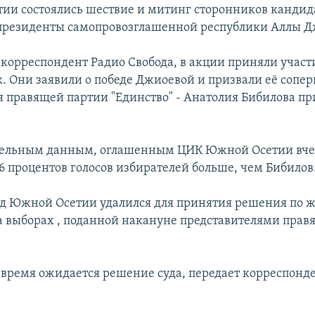
ии состоялись шествие и митинг сторонников кандида
президенты самопровозглашенной республики Аллы Д
 корреспондент Радио Свобода, в акции приняли участ
к. Они заявили о победе Джиоевой и призвали её сопер
я правящей партии "Единство" - Анатолия Бибилова пр
тельным данным, оглашенным ЦИК Южной Осетии вче
6 процентов голосов избирателей больше, чем Бибилов
д Южной Осетии удалился для принятия решения по ж
 выборах , поданной накануне представителями прав
время ожидается решение суда, передает корреспонд