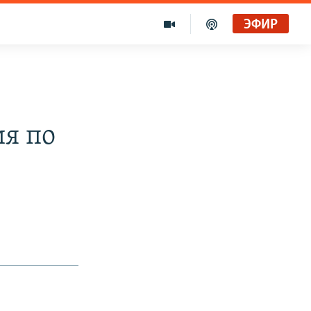
ЭФИР
я по