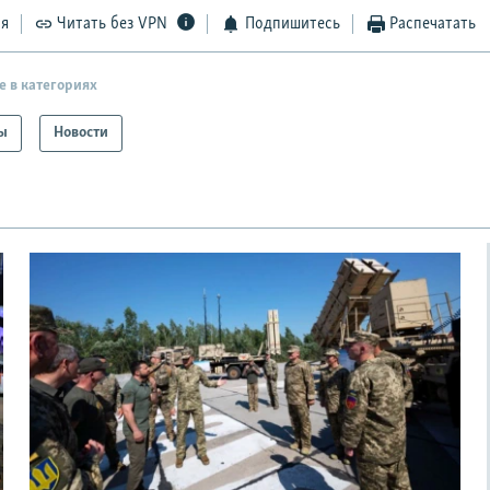
ся
Читать без VPN
Подпишитесь
Распечатать
е в категориях
ы
Новости