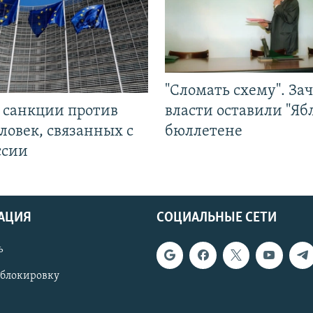
"Сломать схему". За
л санкции против
власти оставили "Ябл
ловек, связанных с
бюллетене
ссии
АЦИЯ
СОЦИАЛЬНЫЕ СЕТИ
ь
 блокировку