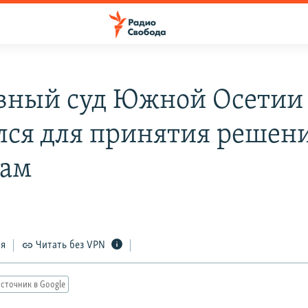
вный суд Южной Осетии
лся для принятия решени
рам
ся
Читать без VPN
сточник в Google