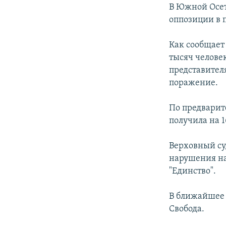
РАСПИСАНИЕ ВЕЩАНИЯ
В Южной Осет
ПОДПИШИТЕСЬ НА РАССЫЛКУ
оппозиции в 
Как сообщает
тысяч челове
представител
поражение.
По предвари
получила на 1
Верховный су
нарушения на
"Единство".
В ближайшее 
Свобода.