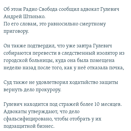
РАСПИСАНИЕ ВЕЩАНИЯ
Об этом Радио Свобода сообщил адвокат Гулевич
ПОДПИШИТЕСЬ НА РАССЫЛКУ
Андрей Штанько.
По его словам, это равносильно смертному
приговору.
СОЦИАЛЬНЫЕ СЕТИ
Он также подтвердил, что уже завтра Гулевич
собираются перевести в следственный изолятор из
городской больницы, куда она была помещена
неделю назад после того, как у неё отказала почка,
Все сайты РСЕ/РС
Суд также не удовлетворил ходатайство защиты
вернуть дело прокурору.
Гулевич находится под стражей более 10 месяцев.
Адвокаты утверждают, что дело
сфальсифицировано, чтобы отобрать у их
подзащитной бизнес.