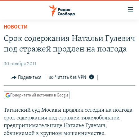
Ссылки
для
упрощенного
НОВОСТИ
ПРОГРАММЫ
доступа
Срок содержания Натальи Гулевич
ПОДКАСТЫ
Вернуться
под стражей продлен на полгода
к
АВТОРСКИЕ ПРОЕКТЫ
основному
30 ноября 2011
ЦИТАТЫ СВОБОДЫ
содержанию
Вернутся
МНЕНИЯ
Поделиться
Читать без VPN
к
КУЛЬТУРА
главной
Приоритетный источник в Google
навигации
IDEL.РЕАЛИИ
Вернутся
Таганский суд Москвы продлил сегодня на полгода
КАВКАЗ.РЕАЛИИ
к
срок содержания под стражей тяжелобольной
СЕВЕР.РЕАЛИИ
поиску
предпринимательнице Наталье Гулевич,
обвиняемой в крупном мошенничестве.
СИБИРЬ.РЕАЛИИ