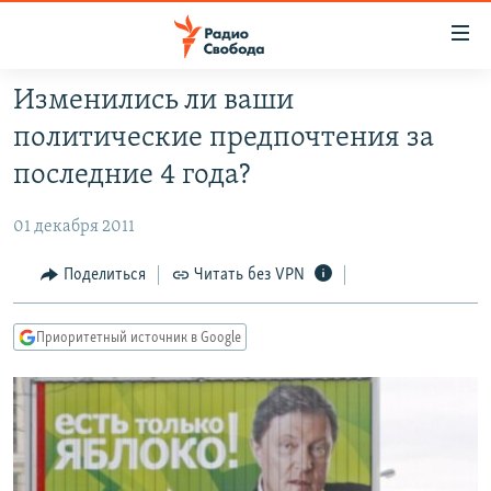
Ссылки
для
упрощенного
Изменились ли ваши
ПРОГРАММЫ
доступа
политические предпочтения за
ПОДКАСТЫ
Вернуться
последние 4 года?
к
АВТОРСКИЕ ПРОЕКТЫ
основному
01 декабря 2011
ЦИТАТЫ СВОБОДЫ
содержанию
Вернутся
МНЕНИЯ
Поделиться
Читать без VPN
к
КУЛЬТУРА
главной
Приоритетный источник в Google
навигации
IDEL.РЕАЛИИ
Вернутся
КАВКАЗ.РЕАЛИИ
к
СЕВЕР.РЕАЛИИ
поиску
СИБИРЬ.РЕАЛИИ