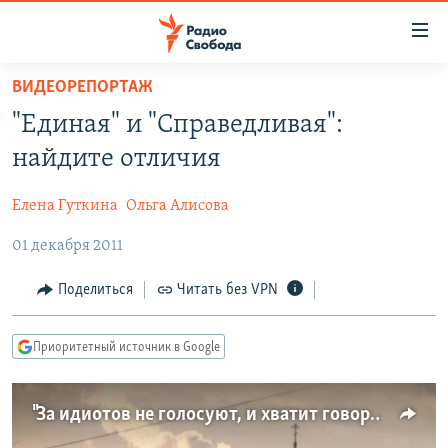
Ссылки
для
упрощенного
ВИДЕОРЕПОРТАЖ
ПРОГРАММЫ
доступа
"Единая" и "Справедливая":
ПОДКАСТЫ
Вернуться
найдите отличия
к
АВТОРСКИЕ ПРОЕКТЫ
основному
Елена Гуткина
Ольга Алисова
ЦИТАТЫ СВОБОДЫ
содержанию
Вернутся
01 декабря 2011
МНЕНИЯ
к
КУЛЬТУРА
Поделиться
Читать без VPN
главной
навигации
IDEL.РЕАЛИИ
Вернутся
Приоритетный источник в Google
КАВКАЗ.РЕАЛИИ
к
СЕВЕР.РЕАЛИИ
поиску
"За идиотов не голосуют, и хватит говорить"
СИБИРЬ.РЕАЛИИ