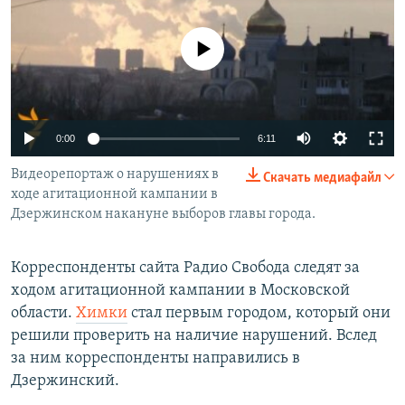
РАСПИСАНИЕ ВЕЩАНИЯ
ПОДПИШИТЕСЬ НА РАССЫЛКУ
No media source currently available
СОЦИАЛЬНЫЕ СЕТИ
0:00
6:11
Видеорепортаж о нарушениях в
Скачать медиафайл
ходе агитационной кампании в
Дзержинском накануне выборов главы города.
Все сайты РСЕ/РС
Корреспонденты сайта Радио Свобода следят за
ходом агитационной кампании в Московской
области.
Химки
стал первым городом, который они
решили проверить на наличие нарушений. Вслед
за ним корреспонденты направились в
Дзержинский.