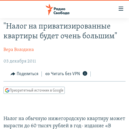
Ссылки
для
упрощенного
"Налог на приватизированные
ПРОГРАММЫ
доступа
квартиры будет очень большим"
ПОДКАСТЫ
Вернуться
к
Вера Володина
АВТОРСКИЕ ПРОЕКТЫ
основному
03 декабря 2011
ЦИТАТЫ СВОБОДЫ
содержанию
Вернутся
МНЕНИЯ
Поделиться
Читать без VPN
к
КУЛЬТУРА
главной
Приоритетный источник в Google
навигации
IDEL.РЕАЛИИ
Вернутся
КАВКАЗ.РЕАЛИИ
к
СЕВЕР.РЕАЛИИ
поиску
Налог на обычную нижегородскую квартиру может
СИБИРЬ.РЕАЛИИ
вырасти до 60 тысяч рублей в год- издание «В