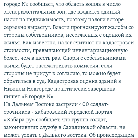
городе N» сообщает, что область вошла в число
РАСПИСАНИЕ ВЕЩАНИЯ
экспериментальных зон, где вводится единый
ПОДПИШИТЕСЬ НА РАССЫЛКУ
налог на недвижимость, поэтому налоги вскоре
серьезно вырастут. Власти прогнозируют жалобы со
СОЦИАЛЬНЫЕ СЕТИ
стороны собственников, несогласных с оценкой их
жилья. Как известно, налог считают по кадастровой
стоимости, превышающей инвентаризационную
более, чем в шесть раз. Споры с собственниками
жилья будет рассматривать комиссия, если
стороны не придут к согласию, то можно будет
Все сайты РСЕ/РС
обратиться в суд. Кадастровая оценка зданий в
Нижнем Новгороде практически завершена-
пишет «В городе N»
На Дальнем Востоке застряли 400 солдат-
срочников - хабаровский городской портал
«Хабара.ру» сообщает, что группа солдат,
закончивших службу в Сахалинской области, не
может уехать с Дальнего востока. Об происходящем