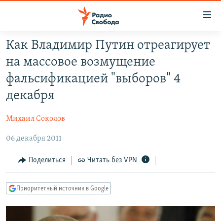
Ссылки
для
упрощенного
Как Владимир Путин отреагирует
ПРОГРАММЫ
доступа
на массовое возмущение
ПОДКАСТЫ
Вернуться
фальсификацией "выборов" 4
к
АВТОРСКИЕ ПРОЕКТЫ
декабря
основному
ЦИТАТЫ СВОБОДЫ
содержанию
Михаил Соколов
Вернутся
МНЕНИЯ
к
06 декабря 2011
КУЛЬТУРА
главной
навигации
IDEL.РЕАЛИИ
Поделиться
Читать без VPN
Вернутся
КАВКАЗ.РЕАЛИИ
к
Приоритетный источник в Google
СЕВЕР.РЕАЛИИ
поиску
СИБИРЬ.РЕАЛИИ