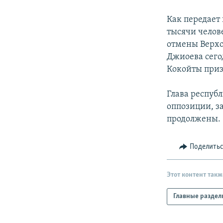
РАСПИСАНИЕ ВЕЩАНИЯ
ПОДПИШИТЕСЬ НА РАССЫЛКУ
Как передает
тысячи челове
отмены Верхо
Джиоева сего
Кокойты призн
Глава респуб
оппозиции, за
продолжены.
Поделить
Этот контент такж
Главные раздел