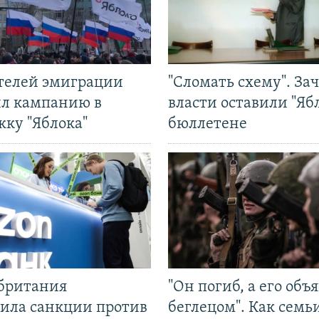
ятелей эмиграции
"Сломать схему". За
ил кампанию в
власти оставили "Ябл
жку "Яблока"
бюллетене
британия
"Он погиб, а его объ
ила санкции против
беглецом". Как семь