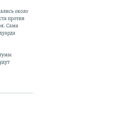
рались около
ста против
я. Сама
дуарда
атумы
удут