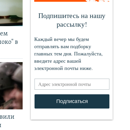
чем
око" в
явили
и