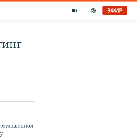
ЭФИР
тинг
возглашенной
у.