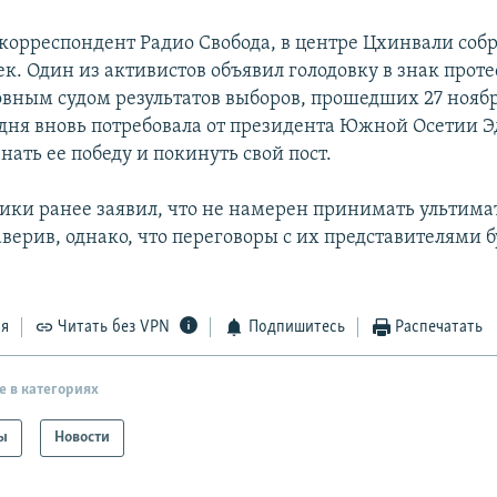
 корреспондент Радио Свобода, в центре Цхинвали соб
к. Один из активистов объявил голодовку в знак проте
вным судом результатов выборов, прошедших 27 ноябр
дня вновь потребовала от президента Южной Осетии Э
ать ее победу и покинуть свой пост.
лики ранее заявил, что не намерен принимать ультим
верив, однако, что переговоры с их представителями б
ся
Читать без VPN
Подпишитесь
Распечатать
е в категориях
ы
Новости