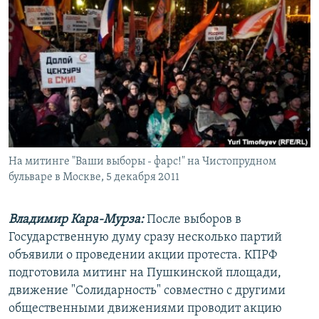
РАСПИСАНИЕ ВЕЩАНИЯ
ПОДПИШИТЕСЬ НА РАССЫЛКУ
СОЦИАЛЬНЫЕ СЕТИ
На митинге "Ваши выборы - фарс!" на Чистопрудном
Все сайты РСЕ/РС
бульваре в Москве, 5 декабря 2011
Владимир Кара-Мурза:
После выборов в
Государственную думу сразу несколько партий
объявили о проведении акции протеста. КПРФ
подготовила митинг на Пушкинской площади,
движение "Солидарность" совместно с другими
общественными движениями проводит акцию