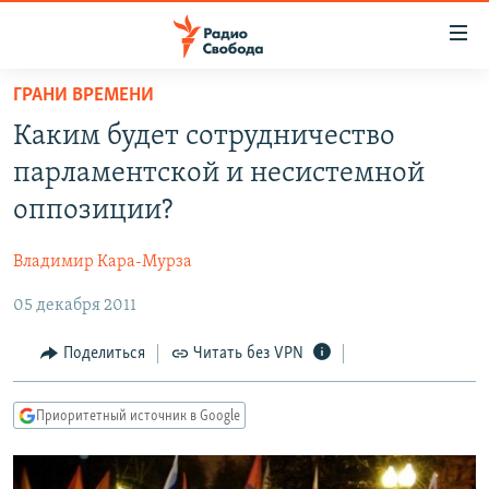
Ссылки
для
упрощенного
ГРАНИ ВРЕМЕНИ
ПРОГРАММЫ
доступа
Каким будет сотрудничество
ПОДКАСТЫ
Вернуться
парламентской и несистемной
к
АВТОРСКИЕ ПРОЕКТЫ
оппозиции?
основному
ЦИТАТЫ СВОБОДЫ
содержанию
Владимир Кара-Мурза
Вернутся
МНЕНИЯ
к
05 декабря 2011
КУЛЬТУРА
главной
навигации
IDEL.РЕАЛИИ
Поделиться
Читать без VPN
Вернутся
КАВКАЗ.РЕАЛИИ
к
Приоритетный источник в Google
СЕВЕР.РЕАЛИИ
поиску
СИБИРЬ.РЕАЛИИ