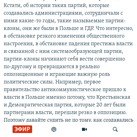
Кстати, об истории таких партий, которые
создавались администрациями, сотрудничали с
ними какие-то годы, такие называемые партии-
клоны, они же были в Польше и ГДР. Что интересно,
в обстановке резкого изменения общественного
настроения, в обстановке падения престижа власти
и связанной с ним системообразующей партии,
партии-клоны начинают себя вести совершенно
по-другому и превращаются в реально
оппозиционные и играющие важную роль
политические силы. Например, первое
правительство антикоммунистическое пришло к
власти в Польше именно потому, что Крестьянская
и Демократическая партия, которые 20 лет были
партнерами власти, перешли резко в оппозицию.
Поэтому давайте судить не по тому, как создавались
партии и кто из функционеров ходил к Суркову, а
ЭФИР
по тому, как эти люди, эти политические силы будут