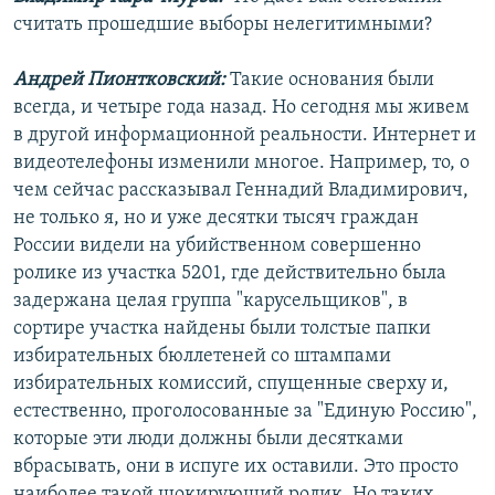
считать прошедшие выборы нелегитимными?
Андрей Пионтковский:
Такие основания были
всегда, и четыре года назад. Но сегодня мы живем
в другой информационной реальности. Интернет и
видеотелефоны изменили многое. Например, то, о
чем сейчас рассказывал Геннадий Владимирович,
не только я, но и уже десятки тысяч граждан
России видели на убийственном совершенно
ролике из участка 5201, где действительно была
задержана целая группа "карусельщиков", в
сортире участка найдены были толстые папки
избирательных бюллетеней со штампами
избирательных комиссий, спущенные сверху и,
естественно, проголосованные за "Единую Россию",
которые эти люди должны были десятками
вбрасывать, они в испуге их оставили. Это просто
наиболее такой шокирующий ролик. Но таких