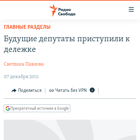
Ссылки
для
упрощенного
ГЛАВНЫЕ РАЗДЕЛЫ
ПРОГРАММЫ
доступа
Будущие депутаты приступили к
ПОДКАСТЫ
Вернуться
дележке
к
АВТОРСКИЕ ПРОЕКТЫ
основному
Светлана Павлова
ЦИТАТЫ СВОБОДЫ
содержанию
Вернутся
07 декабря 2011
МНЕНИЯ
к
КУЛЬТУРА
Поделиться
Читать без VPN
главной
навигации
IDEL.РЕАЛИИ
Вернутся
Приоритетный источник в Google
КАВКАЗ.РЕАЛИИ
к
СЕВЕР.РЕАЛИИ
поиску
СИБИРЬ.РЕАЛИИ