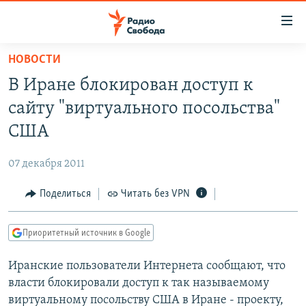
Ссылки
для
упрощенного
НОВОСТИ
ПРОГРАММЫ
доступа
В Иране блокирован доступ к
ПОДКАСТЫ
Вернуться
сайту "виртуального посольства"
к
АВТОРСКИЕ ПРОЕКТЫ
США
основному
ЦИТАТЫ СВОБОДЫ
содержанию
07 декабря 2011
Вернутся
МНЕНИЯ
к
Поделиться
Читать без VPN
КУЛЬТУРА
главной
навигации
IDEL.РЕАЛИИ
Приоритетный источник в Google
Вернутся
КАВКАЗ.РЕАЛИИ
к
Иранские пользователи Интернета сообщают, что
СЕВЕР.РЕАЛИИ
поиску
власти блокировали доступ к так называемому
СИБИРЬ.РЕАЛИИ
виртуальному посольству США в Иране - проекту,