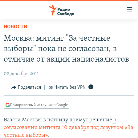
Ссылки
для
упрощенного
НОВОСТИ
ПРОГРАММЫ
доступа
Москва: митинг "За честные
ПОДКАСТЫ
Вернуться
выборы" пока не согласован, в
к
АВТОРСКИЕ ПРОЕКТЫ
отличие от акции националистов
основному
ЦИТАТЫ СВОБОДЫ
содержанию
08 декабря 2011
Вернутся
МНЕНИЯ
к
Поделиться
Читать без VPN
КУЛЬТУРА
главной
навигации
IDEL.РЕАЛИИ
Приоритетный источник в Google
Вернутся
КАВКАЗ.РЕАЛИИ
к
Власти Москвы в пятницу примут решение
о
СЕВЕР.РЕАЛИИ
поиску
согласовании митинга 10 декабря под лозунгом «За
СИБИРЬ.РЕАЛИИ
честные выборы»
.