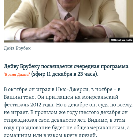
РАСПИСАНИЕ ВЕЩАНИЯ
ПОДПИШИТЕСЬ НА РАССЫЛКУ
СОЦИАЛЬНЫЕ СЕТИ
Дейв Брубек
Дейву Брубеку посвящается очередная программа
(эфир 11 декабря в 23 часа).
Все сайты РСЕ/РС
"Время Джаза"
В октябре он играл в Нью-Джерси, в ноябре – в
Вашингтоне. Он приглашен на монреальский
фестиваль 2012 года. Но в декабре он, судя по всему,
не играет. В прошлом же году шестого декабря он
отпраздновал свои девяносто лет. Видимо, в этом
году празднование будет не общеамериканским, а
домашним или в узком кругу друзей.