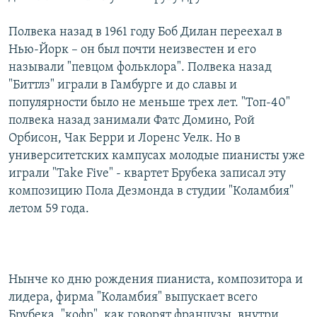
Полвека назад в 1961 году Боб Дилан переехал в
Нью-Йорк – он был почти неизвестен и его
называли "певцом фольклора". Полвека назад
"Биттлз" играли в Гамбурге и до славы и
популярности было не меньше трех лет. "Топ-40"
полвека назад занимали Фатс Домино, Рой
Орбисон, Чак Берри и Лоренс Уелк. Но в
университетских кампусах молодые пианисты уже
играли "Take Five" - квартет Брубека записал эту
композицию Пола Дезмонда в студии "Коламбия"
летом 59 года.
Нынче ко дню рождения пианиста, композитора и
лидера, фирма "Коламбия" выпускает всего
Брубека, "кофр", как говорят французы, внутри