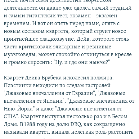
После почти семи десятилетий творческой
деятельности он давно уже одолел самый трудный
и самый гигантский тест, экзамен – экзамен
временем. И вот он опять перед нами, опять с
новым составом квартета, который струит новое
приятнейшее сладкозвучие. Дейв, которого столь
часто критиковали элитарные и ревнивые
музыковеды, может спокойно откинуться в кресле
и громко спросить: "Ну, и где они нынче?"
Квартет Дейва Брубека исколесил полмира.
Пластинки выходили по следам гастролей
"Джазовые впечатления от Евразии", "Джазовые
впечатления от Японии", "Джазовые впечатления от
Нью-Йорка" и даже "Джазовые впечатления от
США". Квартет выступал несколько раз и в Белом
Доме. В 1988 году на долю DBQ, как сокращенно
называли квартет, выпала нелегкая роль растопить