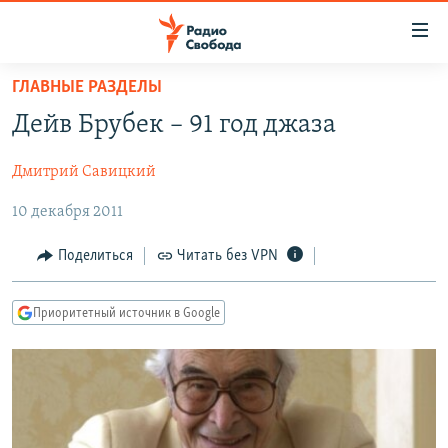
Ссылки
для
упрощенного
ГЛАВНЫЕ РАЗДЕЛЫ
ПРОГРАММЫ
доступа
Дейв Брубек – 91 год джаза
ПОДКАСТЫ
Вернуться
к
Дмитрий Савицкий
АВТОРСКИЕ ПРОЕКТЫ
основному
10 декабря 2011
ЦИТАТЫ СВОБОДЫ
содержанию
Вернутся
МНЕНИЯ
Поделиться
Читать без VPN
к
КУЛЬТУРА
главной
Приоритетный источник в Google
навигации
IDEL.РЕАЛИИ
Вернутся
КАВКАЗ.РЕАЛИИ
к
СЕВЕР.РЕАЛИИ
поиску
СИБИРЬ.РЕАЛИИ