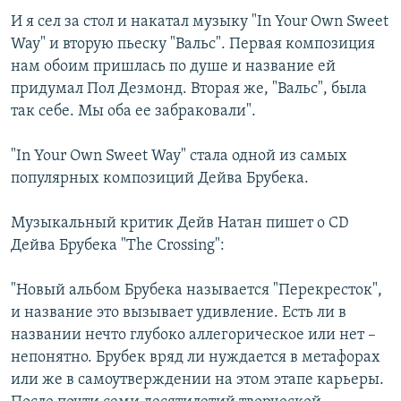
И я сел за стол и накатал музыку "In Your Own Sweet
Way" и вторую пьеску "Вальс". Первая композиция
нам обоим пришлась по душе и название ей
придумал Пол Дезмонд. Вторая же, "Вальс", была
так себе. Мы оба ее забраковали".
"In Your Own Sweet Way" стала одной из самых
популярных композиций Дейва Брубека.
Музыкальный критик Дейв Натан пишет о CD
Дейва Брубека "The Crossing":
"Новый альбом Брубека называется "Перекресток",
и название это вызывает удивление. Есть ли в
названии нечто глубоко аллегорическое или нет –
непонятно. Брубек вряд ли нуждается в метафорах
или же в самоутверждении на этом этапе карьеры.