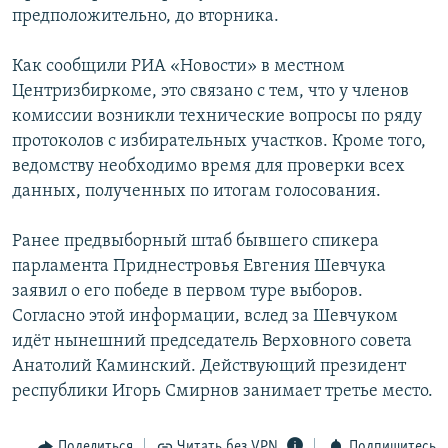
предположительно, до вторника.
РАСПИСАНИЕ ВЕЩАНИЯ
ПОДПИШИТЕСЬ НА РАССЫЛКУ
Как сообщили РИА «Новости» в местном
Центризбиркоме, это связано с тем, что у членов
СОЦИАЛЬНЫЕ СЕТИ
комиссии возникли технические вопросы по ряду
протоколов с избирательных участков. Кроме того,
ведомству необходимо время для проверки всех
данных, полученных по итогам голосования.
Ранее предвыборный штаб бывшего спикера
Все сайты РСЕ/РС
парламента Приднестровья Евгения Шевчука
заявил о его победе в первом туре выборов.
Согласно этой информации, вслед за Шевчуком
идёт нынешний председатель Верховного совета
Анатолий Каминский. Действующий президент
республики Игорь Смирнов занимает третье место.
Поделиться
Читать без VPN
Подпишитесь