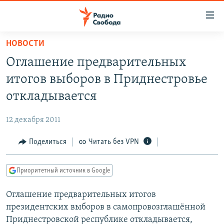
Ссылки
для
упрощенного
НОВОСТИ
ПРОГРАММЫ
доступа
Оглашение предварительных
ПОДКАСТЫ
Вернуться
итогов выборов в Приднестровье
к
АВТОРСКИЕ ПРОЕКТЫ
откладывается
основному
ЦИТАТЫ СВОБОДЫ
содержанию
12 декабря 2011
Вернутся
МНЕНИЯ
к
Поделиться
Читать без VPN
КУЛЬТУРА
главной
навигации
IDEL.РЕАЛИИ
Приоритетный источник в Google
Вернутся
КАВКАЗ.РЕАЛИИ
к
Оглашение предварительных итогов
СЕВЕР.РЕАЛИИ
поиску
президентских выборов в самопровозглашённой
СИБИРЬ.РЕАЛИИ
Приднестровской республике откладывается,