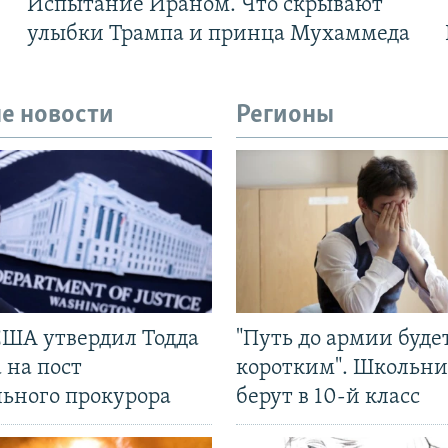
Испытание Ираном. Что скрывают
улыбки Трампа и принца Мухаммеда
е новости
Регионы
США утвердил Тодда
"Путь до армии буде
 на пост
коротким". Школьни
льного прокурора
берут в 10-й класс