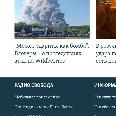
"Может ударить, как бомба".
В резул
Блогеры – о последствиях
удара п
атак на Wildberries
есть п
РАДИО СВОБОДА
ИНФОРМ
Мобильное приложение
Как слушат
СОЦИАЛЬНЫЕ СЕТИ
Стипендия имени Петра Вайля
Как обойти