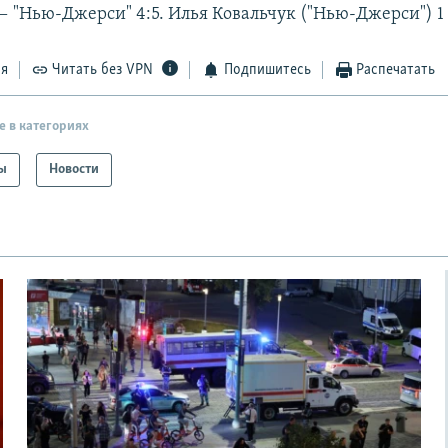
— "Нью-Джерси" 4:5. Илья Ковальчук ("Нью-Джерси") 1
ся
Читать без VPN
Подпишитесь
Распечатать
е в категориях
ы
Новости