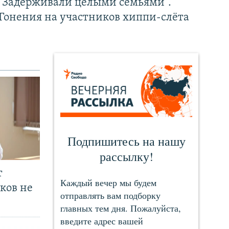
"Задерживали целыми семьями".
Гонения на участников хиппи-слёта
т
ков не