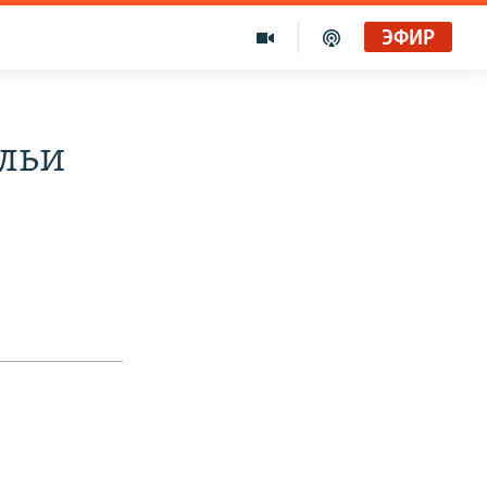
ЭФИР
Ильи