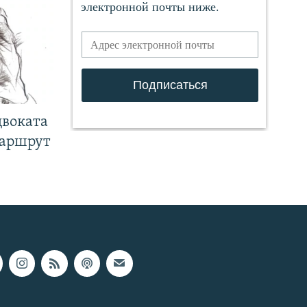
двоката
маршрут