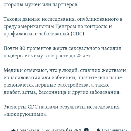
стороны мужей или партнеров.
РАСПИСАНИЕ ВЕЩАНИЯ
ПОДПИШИТЕСЬ НА РАССЫЛКУ
Таковы данные исследования, опубликованного в
среду американским Центром по контролю и
СОЦИАЛЬНЫЕ СЕТИ
профилактике заболеваний (CDC).
Почти 80 процентов жертв сексуального насилия
подверглись ему в возрасте до 25 лет.
Медики отмечают, что у людей, ставших жертвами
Все сайты РСЕ/РС
изнасилования или избиений, значительно чаще
развиваются нервные расстройства, а также
диабет, астма, бессонница и другие заболевания.
Эксперты CDC назвали результаты исследования
«шокирующими».
Поделиться
Читать без VPN
Подпишитесь