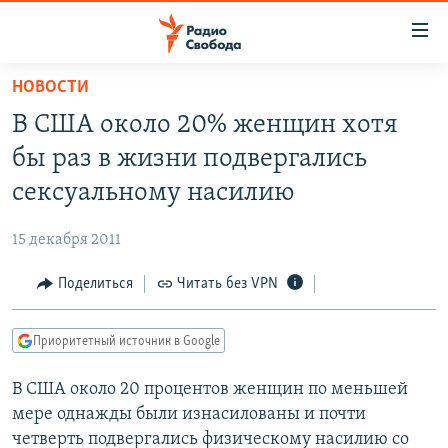
Ссылки
для
упрощенного
НОВОСТИ
ПРОГРАММЫ
доступа
В США около 20% женщин хотя
ПОДКАСТЫ
Вернуться
бы раз в жизни подвергались
к
АВТОРСКИЕ ПРОЕКТЫ
сексуальному насилию
основному
ЦИТАТЫ СВОБОДЫ
содержанию
15 декабря 2011
Вернутся
МНЕНИЯ
к
Поделиться
Читать без VPN
КУЛЬТУРА
главной
навигации
IDEL.РЕАЛИИ
Приоритетный источник в Google
Вернутся
КАВКАЗ.РЕАЛИИ
к
В США около 20 процентов женщин по меньшей
СЕВЕР.РЕАЛИИ
поиску
мере однажды были изнасилованы и почти
СИБИРЬ.РЕАЛИИ
четверть подвергались физическому насилию со