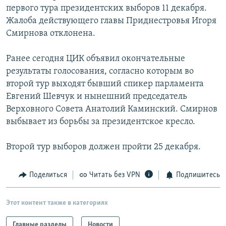
первого тура президентских выборов 11 декабря.
РАСПИСАНИЕ ВЕЩАНИЯ
Жалоба действующего главы Приднестровья Игоря
ПОДПИШИТЕСЬ НА РАССЫЛКУ
Смирнова отклонена.
СОЦИАЛЬНЫЕ СЕТИ
Ранее сегодня ЦИК объявил окончательные
результаты голосования, согласно которым во
второй тур выходят бывший спикер парламента
Евгений Шевчук и нынешний председатель
Верховного Совета Анатолий Каминский. Смирнов
выбывает из борьбы за президентское кресло.
Все сайты РСЕ/РС
Второй тур выборов должен пройти 25 декабря.
Поделиться
Читать без VPN
Подпишитесь
Этот контент также в категориях
Главные разделы
Новости