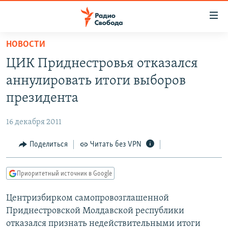
Ссылки
для
упрощенного
НОВОСТИ
ПРОГРАММЫ
доступа
ЦИК Приднестровья отказался
ПОДКАСТЫ
Вернуться
аннулировать итоги выборов
к
АВТОРСКИЕ ПРОЕКТЫ
президента
основному
ЦИТАТЫ СВОБОДЫ
содержанию
16 декабря 2011
Вернутся
МНЕНИЯ
к
Поделиться
Читать без VPN
КУЛЬТУРА
главной
навигации
IDEL.РЕАЛИИ
Приоритетный источник в Google
Вернутся
КАВКАЗ.РЕАЛИИ
к
Центризбирком самопровозглашенной
СЕВЕР.РЕАЛИИ
поиску
Приднестровской Молдавской республики
СИБИРЬ.РЕАЛИИ
отказался признать недействительными итоги