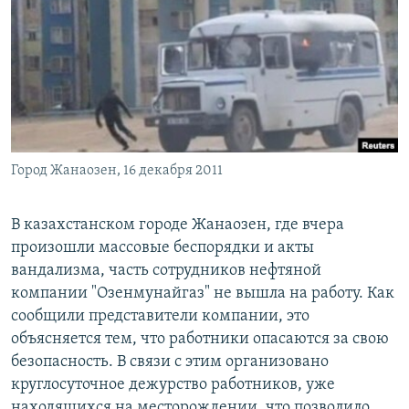
РАСПИСАНИЕ ВЕЩАНИЯ
ПОДПИШИТЕСЬ НА РАССЫЛКУ
СОЦИАЛЬНЫЕ СЕТИ
Город Жанаозен, 16 декабря 2011
Все сайты РСЕ/РС
В казахстанском городе Жанаозен, где вчера
произошли массовые беспорядки и акты
вандализма, часть сотрудников нефтяной
компании "Озенмунайгаз" не вышла на работу. Как
сообщили представители компании, это
объясняется тем, что работники опасаются за свою
безопасность. В связи с этим организовано
круглосуточное дежурство работников, уже
находящихся на месторождении, что позволило