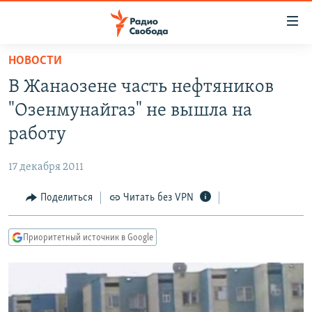
Ссылки
для
упрощенного
НОВОСТИ
ПРОГРАММЫ
доступа
В Жанаозене часть нефтяников
ПОДКАСТЫ
Вернуться
"Озенмунайгаз" не вышла на
к
АВТОРСКИЕ ПРОЕКТЫ
работу
основному
ЦИТАТЫ СВОБОДЫ
содержанию
17 декабря 2011
Вернутся
МНЕНИЯ
к
Поделиться
Читать без VPN
КУЛЬТУРА
главной
навигации
IDEL.РЕАЛИИ
Приоритетный источник в Google
Вернутся
КАВКАЗ.РЕАЛИИ
к
СЕВЕР.РЕАЛИИ
поиску
СИБИРЬ.РЕАЛИИ