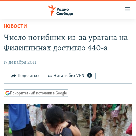
Ссылки
для
упрощенного
НОВОСТИ
ПРОГРАММЫ
доступа
Число погибших из-за урагана на
ПОДКАСТЫ
Вернуться
Филиппинах достигло 440-а
к
АВТОРСКИЕ ПРОЕКТЫ
основному
17 декабря 2011
ЦИТАТЫ СВОБОДЫ
содержанию
Вернутся
МНЕНИЯ
Поделиться
Читать без VPN
к
КУЛЬТУРА
главной
Приоритетный источник в Google
навигации
IDEL.РЕАЛИИ
Вернутся
КАВКАЗ.РЕАЛИИ
к
СЕВЕР.РЕАЛИИ
поиску
СИБИРЬ.РЕАЛИИ