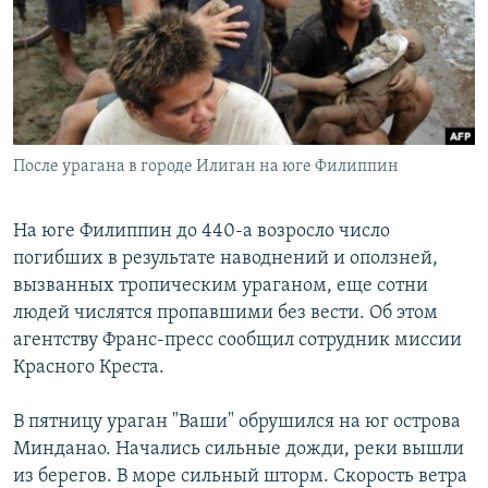
РАСПИСАНИЕ ВЕЩАНИЯ
ПОДПИШИТЕСЬ НА РАССЫЛКУ
СОЦИАЛЬНЫЕ СЕТИ
После урагана в городе Илиган на юге Филиппин
На юге Филиппин до 440-а возросло число
погибших в результате наводнений и оползней,
Все сайты РСЕ/РС
вызванных тропическим ураганом, еще сотни
людей числятся пропавшими без вести. Об этом
агентству Франс-пресс сообщил сотрудник миссии
Красного Креста.
В пятницу ураган "Ваши" обрушился на юг острова
Минданао. Начались сильные дожди, реки вышли
из берегов. В море сильный шторм. Скорость ветра