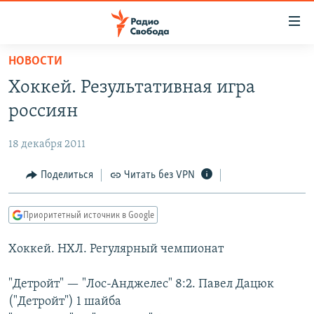
Ссылки
для
упрощенного
НОВОСТИ
ПРОГРАММЫ
доступа
Хоккей. Результативная игра
ПОДКАСТЫ
Вернуться
россиян
к
АВТОРСКИЕ ПРОЕКТЫ
основному
18 декабря 2011
ЦИТАТЫ СВОБОДЫ
содержанию
Вернутся
МНЕНИЯ
Поделиться
Читать без VPN
к
КУЛЬТУРА
главной
Приоритетный источник в Google
навигации
IDEL.РЕАЛИИ
Вернутся
Хоккей. НХЛ. Регулярный чемпионат
КАВКАЗ.РЕАЛИИ
к
СЕВЕР.РЕАЛИИ
поиску
"Детройт" — "Лос-Анджелес" 8:2. Павел Дацюк
("Детройт") 1 шайба
СИБИРЬ.РЕАЛИИ