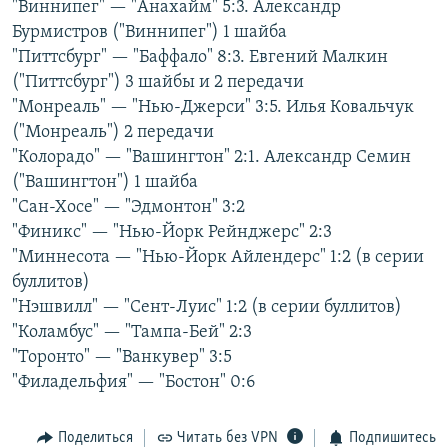
"Виннипег" — "Анахайм" 5:3. Александр
РАСПИСАНИЕ ВЕЩАНИЯ
Бурмистров ("Виннипег") 1 шайба
ПОДПИШИТЕСЬ НА РАССЫЛКУ
"Питтсбург" — "Баффало" 8:3. Евгений Малкин
("Питтсбург") 3 шайбы и 2 передачи
"Монреаль" — "Нью-Джерси" 3:5. Илья Ковальчук
СОЦИАЛЬНЫЕ СЕТИ
("Монреаль") 2 передачи
"Колорадо" — "Вашингтон" 2:1. Александр Семин
("Вашингтон") 1 шайба
"Сан-Хосе" — "Эдмонтон" 3:2
"Финикс" — "Нью-Йорк Рейнджерс" 2:3
Все сайты РСЕ/РС
"Миннесота — "Нью-Йорк Айлендерс" 1:2 (в серии
буллитов)
"Нэшвилл" — "Сент-Луис" 1:2 (в серии буллитов)
"Коламбус" — "Тампа-Бей" 2:3
"Торонто" — "Ванкувер" 3:5
"Филадельфия" — "Бостон" 0:6
Поделиться
Читать без VPN
Подпишитесь