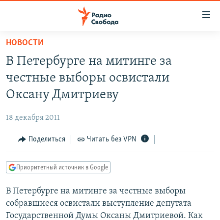
Ссылки
для
упрощенного
НОВОСТИ
ПРОГРАММЫ
доступа
В Петербурге на митинге за
ПОДКАСТЫ
Вернуться
честные выборы освистали
к
АВТОРСКИЕ ПРОЕКТЫ
Оксану Дмитриеву
основному
ЦИТАТЫ СВОБОДЫ
содержанию
18 декабря 2011
Вернутся
МНЕНИЯ
к
Поделиться
Читать без VPN
КУЛЬТУРА
главной
навигации
IDEL.РЕАЛИИ
Приоритетный источник в Google
Вернутся
КАВКАЗ.РЕАЛИИ
к
В Петербурге на митинге за честные выборы
СЕВЕР.РЕАЛИИ
поиску
собравшиеся освистали выступление депутата
СИБИРЬ.РЕАЛИИ
Государственной Думы Оксаны Дмитриевой. Как