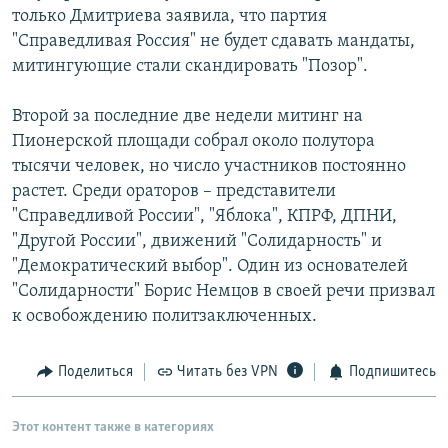
только Дмитриева заявила, что партия
РАСПИСАНИЕ ВЕЩАНИЯ
"Справедливая Россия" не будет сдавать мандаты,
ПОДПИШИТЕСЬ НА РАССЫЛКУ
митингующие стали скандировать "Позор".
СОЦИАЛЬНЫЕ СЕТИ
Второй за последние две недели митинг на
Пионерской площади собрал около полутора
тысячи человек, но число участников постоянно
растет. Среди ораторов – представители
"Справедливой России", "Яблока", КПРФ, ДПНИ,
"Другой России", движений "Солидарность" и
Все сайты РСЕ/РС
"Демократический выбор". Один из основателей
"Солидарности" Борис Немцов в своей речи призвал
к освобождению политзаключенных.
Поделиться
Читать без VPN
Подпишитесь
Этот контент также в категориях