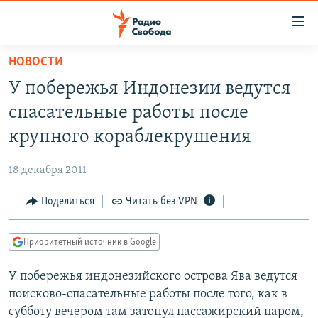
Ссылки
для
упрощенного
НОВОСТИ
ПРОГРАММЫ
доступа
У побережья Индонезии ведутся
ПОДКАСТЫ
Вернуться
спасательные работы после
к
АВТОРСКИЕ ПРОЕКТЫ
крупного кораблекрушения
основному
ЦИТАТЫ СВОБОДЫ
содержанию
18 декабря 2011
Вернутся
МНЕНИЯ
к
Поделиться
Читать без VPN
КУЛЬТУРА
главной
навигации
IDEL.РЕАЛИИ
Приоритетный источник в Google
Вернутся
КАВКАЗ.РЕАЛИИ
к
У побережья индонезийского острова Ява ведутся
СЕВЕР.РЕАЛИИ
поиску
поисково-спасательные работы после того, как в
СИБИРЬ.РЕАЛИИ
субботу вечером там затонул пассажирский паром,