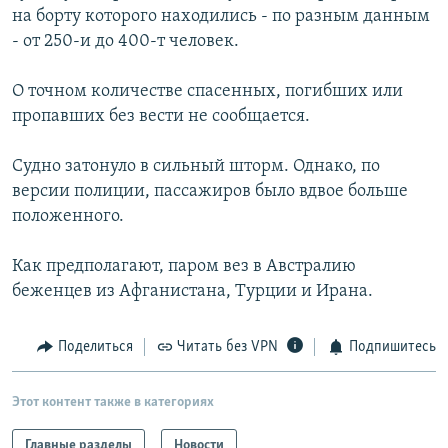
на борту которого находились - по разным данным
РАСПИСАНИЕ ВЕЩАНИЯ
- от 250-и до 400-т человек.
ПОДПИШИТЕСЬ НА РАССЫЛКУ
О точном количестве спасенных, погибших или
СОЦИАЛЬНЫЕ СЕТИ
пропавших без вести не сообщается.
Судно затонуло в сильный шторм. Однако, по
версии полиции, пассажиров было вдвое больше
положенного.
Все сайты РСЕ/РС
Как предполагают, паром вез в Австралию
беженцев из Афганистана, Турции и Ирана.
Поделиться
Читать без VPN
Подпишитесь
Этот контент также в категориях
Главные разделы
Новости