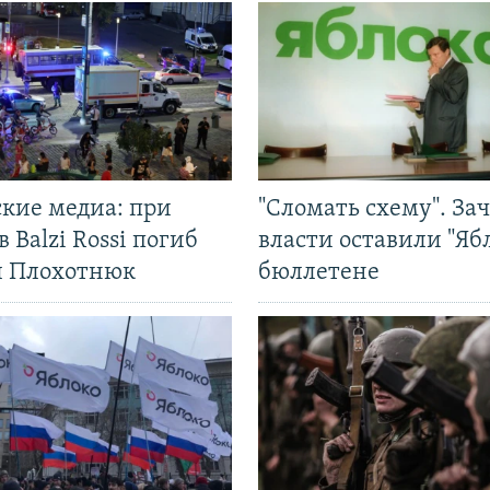
ские медиа: при
"Сломать схему". За
в Balzi Rossi погиб
власти оставили "Ябл
л Плохотнюк
бюллетене