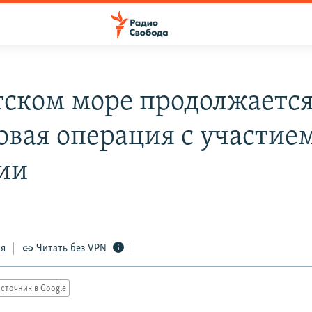
тском море продолжаетс
овая операция с участие
ии
ся
Читать без VPN
сточник в Google