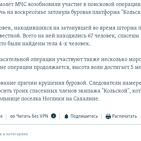
амолет МЧС возобновили участие в поисковой операции
очь на воскресенье затонула буровая платформа "Кольск
ловек, находившихся на затонувшей во время шторма 
вестной. Всего на ней находились 67 человек, спасены 
что были найдены тела 4-х человек.
пасательной операции участвуют также несколько морс
не операции продолжается, высота волн достигает 5 ме
ование причин крушения буровой. Следователи намер
осить троих спасенных членов экипажа "Кольской", ко
больнице поселка Ноглики на Сахалине.
ся
Читать без VPN
Подпишитесь
Распечатать
е в категориях