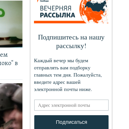
чем
око" в