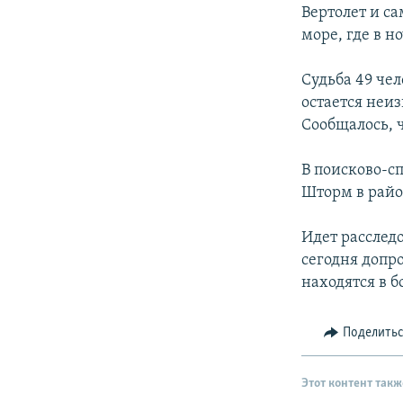
РАСПИСАНИЕ ВЕЩАНИЯ
Вертолет и с
ПОДПИШИТЕСЬ НА РАССЫЛКУ
море, где в н
Судьба 49 че
остается неиз
Сообщалось, 
В поисково-с
Шторм в райо
Идет расслед
сегодня допр
находятся в 
Поделить
Этот контент такж