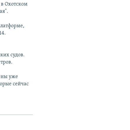
 в Охотском
ая".
платформе,
14.
ких судов.
тров.
ены уже
торые сейчас