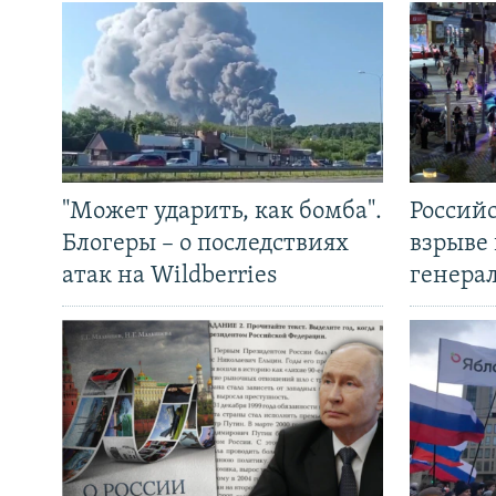
"Может ударить, как бомба".
Россий
Блогеры – о последствиях
взрыве 
атак на Wildberries
генера